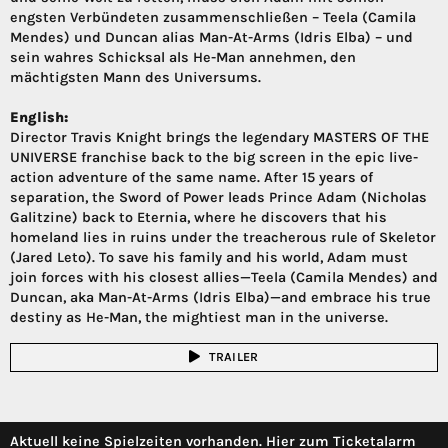
engsten Verbündeten zusammenschließen – Teela (Camila
Mendes) und Duncan alias Man-At-Arms (Idris Elba) – und
sein wahres Schicksal als He-Man annehmen, den
mächtigsten Mann des Universums.
English:
Director Travis Knight brings the legendary MASTERS OF THE
UNIVERSE franchise back to the big screen in the epic live-
action adventure of the same name. After 15 years of
separation, the Sword of Power leads Prince Adam (Nicholas
Galitzine) back to Eternia, where he discovers that his
homeland lies in ruins under the treacherous rule of Skeletor
(Jared Leto). To save his family and his world, Adam must
join forces with his closest allies—Teela (Camila Mendes) and
Duncan, aka Man-At-Arms (Idris Elba)—and embrace his true
destiny as He-Man, the mightiest man in the universe.
TRAILER
Aktuell keine Spielzeiten vorhanden. Hier zum Ticketalarm