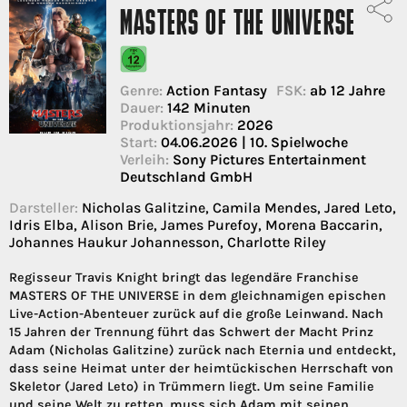
MASTERS OF THE UNIVERSE
Genre:
Action Fantasy
FSK:
ab 12 Jahre
Dauer:
142 Minuten
Produktionsjahr:
2026
Start:
04.06.2026 | 10. Spielwoche
Verleih:
Sony Pictures Entertainment
Deutschland GmbH
Darsteller:
Nicholas Galitzine, Camila Mendes, Jared Leto,
Idris Elba, Alison Brie, James Purefoy, Morena Baccarin,
Johannes Haukur Johannesson, Charlotte Riley
Regisseur Travis Knight bringt das legendäre Franchise
MASTERS OF THE UNIVERSE in dem gleichnamigen epischen
Live-Action-Abenteuer zurück auf die große Leinwand. Nach
15 Jahren der Trennung führt das Schwert der Macht Prinz
Adam (Nicholas Galitzine) zurück nach Eternia und entdeckt,
dass seine Heimat unter der heimtückischen Herrschaft von
Skeletor (Jared Leto) in Trümmern liegt. Um seine Familie
und seine Welt zu retten, muss sich Adam mit seinen