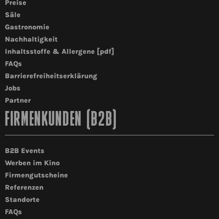
Preise
Säle
Gastronomie
Nachhaltigkeit
Inhaltsstoffe & Allergene [pdf]
FAQs
Barrierefreiheitserklärung
Jobs
Partner
FIRMENKUNDEN (B2B)
B2B Events
Werben im Kino
Firmengutscheine
Referenzen
Standorte
FAQs