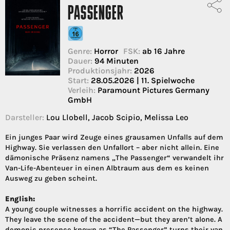
PASSENGER
Genre:
Horror
FSK:
ab 16 Jahre
Dauer:
94 Minuten
Produktionsjahr:
2026
Start:
28.05.2026 | 11. Spielwoche
Verleih:
Paramount Pictures Germany
GmbH
Darsteller:
Lou Llobell, Jacob Scipio, Melissa Leo
Ein junges Paar wird Zeuge eines grausamen Unfalls auf dem
Highway. Sie verlassen den Unfallort – aber nicht allein. Eine
dämonische Präsenz namens „The Passenger“ verwandelt ihr
Van-Life-Abenteuer in einen Albtraum aus dem es keinen
Ausweg zu geben scheint.
English:
A young couple witnesses a horrific accident on the highway.
They leave the scene of the accident—but they aren’t alone. A
demonic presence known as “The Passenger” turns their van