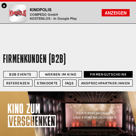
×
Aschaffenburg - KINOPOLIS
KINOPOLIS
FILMSUCHE
KONTO
ANZEIGEN
COMPESO GmbH
Kinopolis
KOSTENLOS - In Google Play
FIRMENKUNDEN (B2B)
B2B EVENTS
WERBEN IM KINO
FIRMENGUTSCHEINE
REFERENZEN
STANDORTE
FAQS
ANSPRECHPARTNER:INNEN