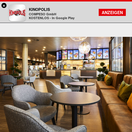
×
Aschaffenburg - KINOPOLIS
KINOPOLIS
FILMSUCHE
KONTO
ANZEIGEN
COMPESO GmbH
Kinopolis
KOSTENLOS - In Google Play