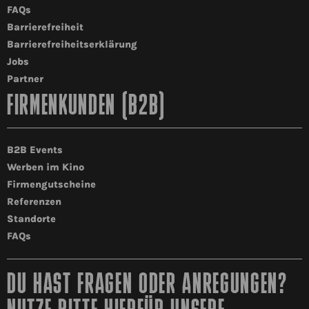
werden. Weitere Informationen können unserer
FAQs
Datenschutzerklärung
entnommen werden.
Barrierefreiheit
Barrierefreiheitserklärung
Jobs
Partner
*Freiwillige Angaben
FIRMENKUNDEN (B2B)
B2B Events
Werben im Kino
Firmengutscheine
Referenzen
Standorte
FAQs
DU HAST FRAGEN ODER ANREGUNGEN?