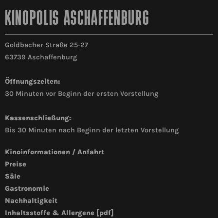
KINOPOLIS ASCHAFFENBURG
Goldbacher Straße 25-27
63739 Aschaffenburg
Öffnungszeiten:
30 Minuten vor Beginn der ersten Vorstellung
Sicherheitsabfrage
Kassenschließung:
Bis 30 Minuten nach Beginn der letzten Vorstellung
Neu laden
Kinoinformationen / Anfahrt
Datenschutz:
Mit Absenden der Kontaktabfrage gebe ich
Preise
mein Einverständnis, dass die oben genannten
Säle
personenbezogenen Daten zur Bearbeitung
Gastronomie
meiner Kontaktanfrage gespeichert und ggfs.
Nachhaltigkeit
entsprechend meiner Anfrage an verbundene
Unternehmensgesellschaften übermittelt
Inhaltsstoffe & Allergene [pdf]