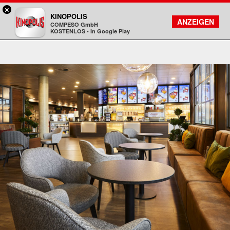
×
Aschaffenburg - KINOPOLIS
KINOPOLIS
FILMSUCHE
KONTO
ANZEIGEN
COMPESO GmbH
Kinopolis
KOSTENLOS - In Google Play