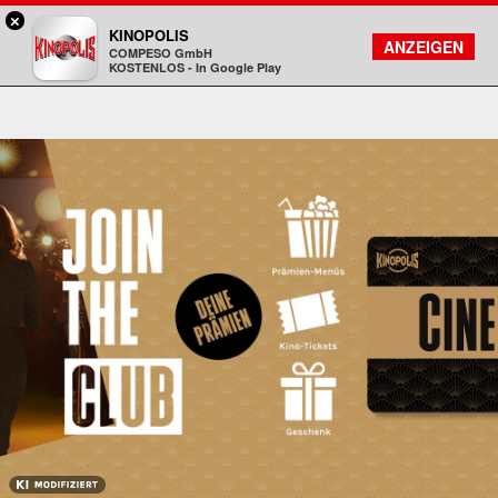
×
Aschaffenburg - KINOPOLIS
KINOPOLIS
FILMSUCHE
KONTO
ANZEIGEN
COMPESO GmbH
Kinopolis
KOSTENLOS - In Google Play