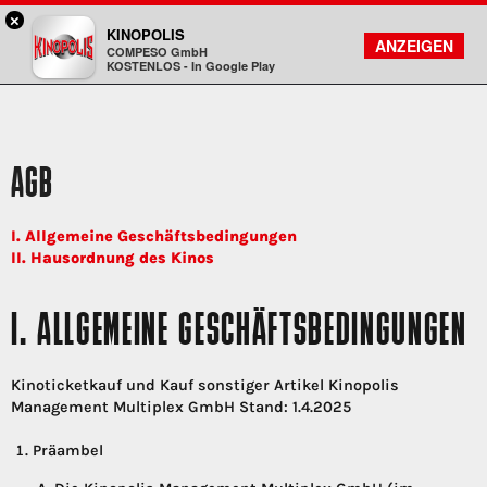
×
Aschaffenburg - KINOPOLIS
KINOPOLIS
FILMSUCHE
KONTO
ANZEIGEN
COMPESO GmbH
Kinopolis
KOSTENLOS - In Google Play
AGB
I. Allgemeine Geschäftsbedingungen
II. Hausordnung des Kinos
I. ALLGEMEINE GESCHÄFTSBEDINGUNGEN
Kinoticketkauf und Kauf sonstiger Artikel Kinopolis
Management Multiplex GmbH Stand: 1.4.2025
Präambel