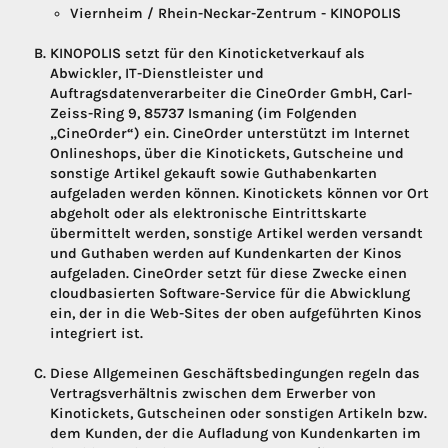
Viernheim / Rhein-Neckar-Zentrum - KINOPOLIS
KINOPOLIS setzt für den Kinoticketverkauf als
Abwickler, IT-Dienstleister und
Auftragsdatenverarbeiter die CineOrder GmbH, Carl-
Zeiss-Ring 9, 85737 Ismaning (im Folgenden
„CineOrder“) ein. CineOrder unterstützt im Internet
Onlineshops, über die Kinotickets, Gutscheine und
sonstige Artikel gekauft sowie Guthabenkarten
aufgeladen werden können. Kinotickets können vor Ort
abgeholt oder als elektronische Eintrittskarte
übermittelt werden, sonstige Artikel werden versandt
und Guthaben werden auf Kundenkarten der Kinos
aufgeladen. CineOrder setzt für diese Zwecke einen
cloudbasierten Software-Service für die Abwicklung
ein, der in die Web-Sites der oben aufgeführten Kinos
integriert ist.
Diese Allgemeinen Geschäftsbedingungen regeln das
Vertragsverhältnis zwischen dem Erwerber von
Kinotickets, Gutscheinen oder sonstigen Artikeln bzw.
dem Kunden, der die Aufladung von Kundenkarten im