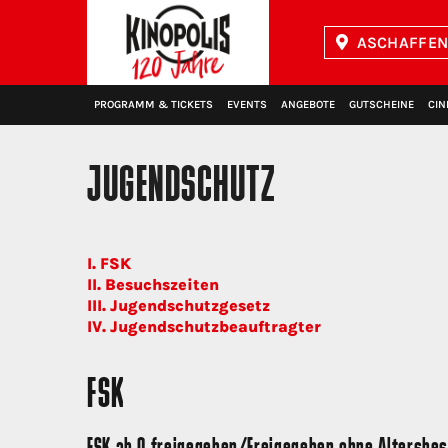
ASCHAFFEN
Kinopolis
PROGRAMM & TICKETS
EVENTS
ANGEBOTE
GUTSCHEINE
CIN
JUGENDSCHUTZ
I. FSK
II. Besuchszeiten
III. Jugendschutzgesetz
IV. Jugendschutzbeauftragter
FSK