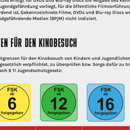
tzes erfolgt für DVDs und Blu-ray Discs die Vergabe des Ke
Jugendgefährdung vorliegt, für die öffentliche Filmvorführun
dend ist. Gekennzeichnete Filme, DVDs und Blu-ray Discs w
ndgefährdende Medien (BPjM) nicht indiziert.
TEN FÜR DEN KINOBESUCH
itgrenzen für den Kinobesuch von Kindern und Jugendlichen
gesetzlich verpflichtet, zu überprüfen bzw. Sorge dafür zu tr
ach § 11 Jugendschutzgesetz: