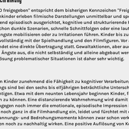
schränkung
0 freigegeben" entspricht dem bisherigen Kennzeichen "Fre
nkinder erleben filmische Darstellungen unmittelbar und sp
d episodisch ausgerichtet, kognitive und strukturierende 
hon dunkle Szenarien, schnelle Schnittfolgen oder eine lau
gste mobilisieren oder zu Irritationen führen. Kinder bis z
 vollständig mit der Spielhandlung und den Filmfiguren. Vor 
det eine direkte Übertragung statt. Gewaltaktionen, aber a
 Ängste aus, die nicht selbständig und alleine abgebaut we
lösung problematischer Situationen ist daher sehr wichtig.
n Kinder zunehmend die Fähigkeit zu kognitiver Verarbeitun
gs sind bei den sechs bis elfjährigen beträchtliche Untersch
tigen. Etwa mit dem neunten Lebensjahr beginnen Kinder, fi
n zu können. Eine distanzierende Wahrnehmung wird damit 
ngegen noch immer die emotionale, episodische Impression 
 noch ganz in die Filmhandlung ein, leidet und fürchtet mit
Spannungs- und Bedrohungsmomente können zwar schon verkr
n noch zu nachhaltig wirken. Eine positive Auflösung von Ko