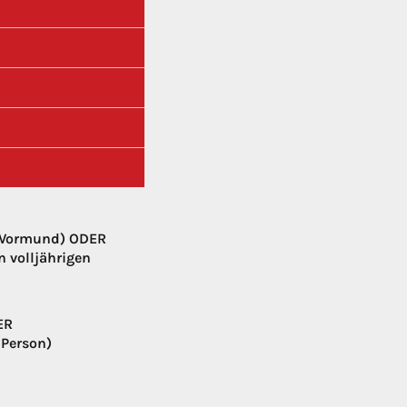
r Vormund) ODER
n volljährigen
ER
 Person)