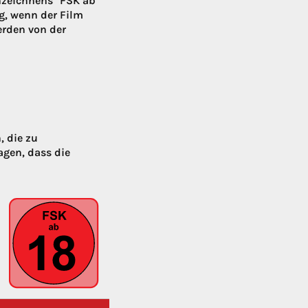
nnzeichnens "FSK ab
g, wenn der Film
erden von der
, die zu
agen, dass die