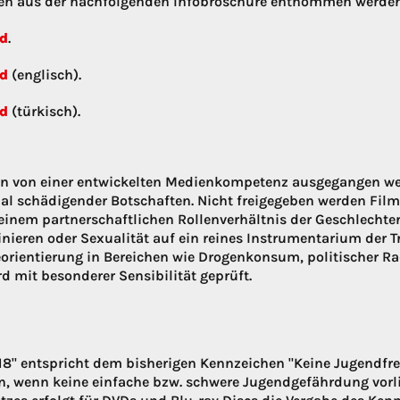
en aus der nachfolgenden Infobroschüre entnommen werden
d
.
d
(englisch).
d
(türkisch).
kann von einer entwickelten Medienkompetenz ausgegangen w
ial schädigender Botschaften. Nicht freigegeben werden Film
, einem partnerschaftlichen Rollenverhältnis der Geschlechte
nieren oder Sexualität auf ein reines Instrumentarium der T
eorientierung in Bereichen wie Drogenkonsum, politischer R
d mit besonderer Sensibilität geprüft.
8" entspricht dem bisherigen Kennzeichen "Keine Jugendfre
, wenn keine einfache bzw. schwere Jugendgefährdung vorlie