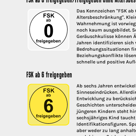
FSK ab 0 freigegeben/Freigegeben ohne Altersbe
Das Kennzeichen "FSK ab 
Altersbeschränkung". Klei
Wahrnehmung ist vorwiegen
noch kaum ausgebildet. Sc
Geräuschkulisse können Än
Jahren identifizieren sich
Bedrohungssituationen fin
Beziehungskonflikte lösen
schnelle und positive Auf
FSK ab 6 freigegeben
Ab sechs Jahren entwickel
Sinneseindrücken. Allerdin
Entwicklung zu berücksich
Geschichten unterscheide
jüngeren Kindern steht hi
sechsjähriges Kind taucht
Identifikationsfiguren. 
aber weder zu lang anhalte