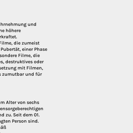
 Wahrnehmung und
ine höhere
kraftet.
Filme, die zumeist
 Pubertät, einer Phase
sondere Filme, die
s, destruktives oder
rsetzung mit Filmen,
us zumutbar und für
m Alter von sechs
nensorgeberechtigen
d zu. Seit dem 01.
agten Person sind.
mäß