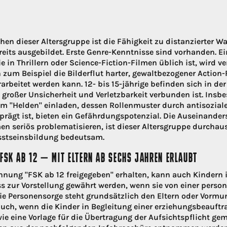
hen dieser Altersgruppe ist die Fähigkeit zu distanzierter
reits ausgebildet. Erste Genre-Kenntnisse sind vorhanden. E
e in Thrillern oder Science-Fiction-Filmen üblich ist, wird ver
zum Beispiel die Bilderflut harter, gewaltbezogener Action-
arbeitet werden kann. 12- bis 15-jährige befinden sich in der
 großer Unsicherheit und Verletzbarkeit verbunden ist. Insbe
em "Helden" einladen, dessen Rollenmuster durch antisoziale
eprägt ist, bieten ein Gefährdungspotenzial. Die Auseinande
men seriös problematisieren, ist dieser Altersgruppe durcha
sstseinsbildung bedeutsam.
 FSK AB 12 – MIT ELTERN AB SECHS JAHREN ERLAUBT
nung "FSK ab 12 freigegeben" erhalten, kann auch Kindern i
ss zur Vorstellung gewährt werden, wenn sie von einer perso
ie Personensorge steht grundsätzlich den Eltern oder Vormun
auch, wenn die Kinder in Begleitung einer erziehungsbeauftr
ie eine Vorlage für die Übertragung der Aufsichtspflicht ge