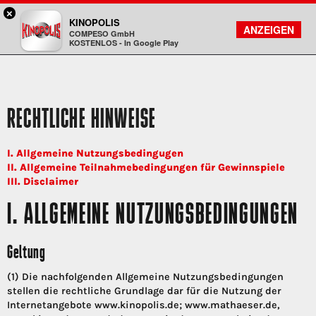
×
Aschaffenburg - KINOPOLIS
KINOPOLIS
FILMSUCHE
KONTO
ANZEIGEN
COMPESO GmbH
Kinopolis
KOSTENLOS - In Google Play
RECHTLICHE HINWEISE
I. Allgemeine Nutzungsbedingugen
II. Allgemeine Teilnahmebedingungen für Gewinnspiele
III. Disclaimer
I. ALLGEMEINE NUTZUNGSBEDINGUNGEN
Geltung
(1) Die nachfolgenden Allgemeine Nutzungsbedingungen
stellen die rechtliche Grundlage dar für die Nutzung der
Internetangebote www.kinopolis.de; www.mathaeser.de,