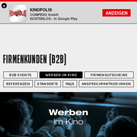
×
Aschaffenburg - KINOPOLIS
KINOPOLIS
FILMSUCHE
KONTO
ANZEIGEN
COMPESO GmbH
Kinopolis
KOSTENLOS - In Google Play
FIRMENKUNDEN (B2B)
B2B EVENTS
WERBEN IM KINO
FIRMENGUTSCHEINE
REFERENZEN
STANDORTE
FAQS
ANSPRECHPARTNER:INNEN