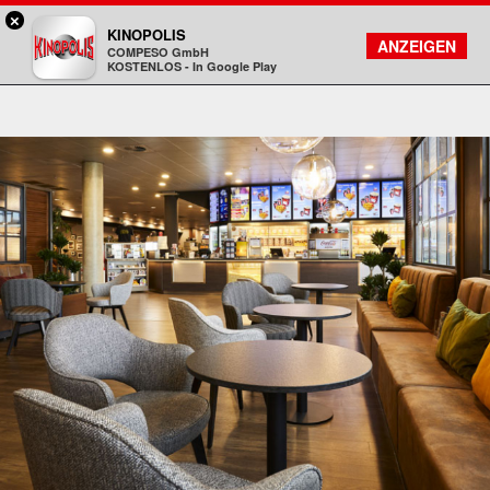
×
Aschaffenburg - KINOPOLIS
KINOPOLIS
FILMSUCHE
KONTO
ANZEIGEN
COMPESO GmbH
Kinopolis
KOSTENLOS - In Google Play