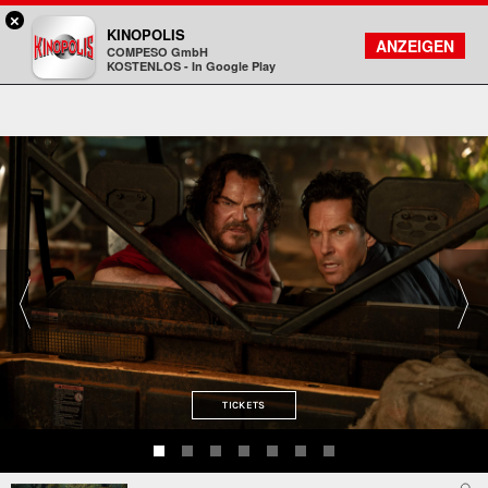
×
Gießen - KINOPOLIS
KINOPOLIS
FILMSUCHE
KONTO
ANZEIGEN
COMPESO GmbH
Kinopolis
KOSTENLOS - In Google Play
TICKETS