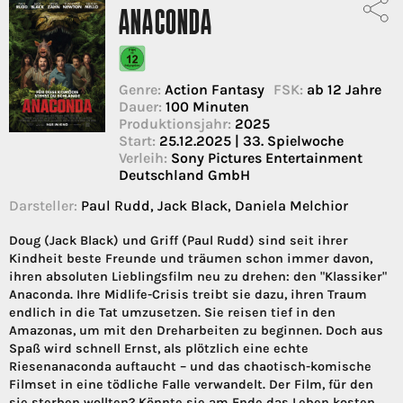
ANACONDA
Genre:
Action Fantasy
FSK:
ab 12 Jahre
Dauer:
100 Minuten
Produktionsjahr:
2025
Start:
25.12.2025 | 33. Spielwoche
Verleih:
Sony Pictures Entertainment
Deutschland GmbH
Darsteller:
Paul Rudd, Jack Black, Daniela Melchior
Doug (Jack Black) und Griff (Paul Rudd) sind seit ihrer
Kindheit beste Freunde und träumen schon immer davon,
ihren absoluten Lieblingsfilm neu zu drehen: den "Klassiker"
Anaconda. Ihre Midlife-Crisis treibt sie dazu, ihren Traum
endlich in die Tat umzusetzen. Sie reisen tief in den
Amazonas, um mit den Dreharbeiten zu beginnen. Doch aus
Spaß wird schnell Ernst, als plötzlich eine echte
Riesenanaconda auftaucht – und das chaotisch-komische
Filmset in eine tödliche Falle verwandelt. Der Film, für den
sie sterben wollten? Könnte sie am Ende das Leben kosten...