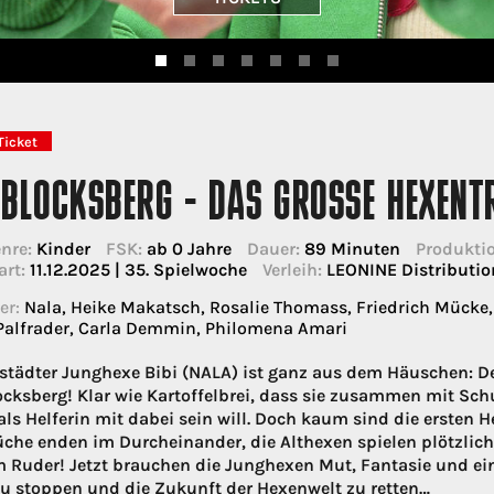
Ticket
 BLOCKSBERG - DAS GROSSE HEXENT
nre:
Kinder
FSK:
ab 0 Jahre
Dauer:
89 Minuten
Produktio
art:
11.12.2025 | 35. Spielwoche
Verleih:
LEONINE Distributi
er:
Nala, Heike Makatsch, Rosalie Thomass, Friedrich Mücke, 
Palfrader, Carla Demmin, Philomena Amari
städter Junghexe Bibi (NALA) ist ganz aus dem Häuschen: De
cksberg! Klar wie Kartoffelbrei, dass sie zusammen mit Sc
als Helferin mit dabei sein will. Doch kaum sind die ersten H
che enden im Durcheinander, die Althexen spielen plötzlich
 Ruder! Jetzt brauchen die Junghexen Mut, Fantasie und ein
u stoppen und die Zukunft der Hexenwelt zu retten…