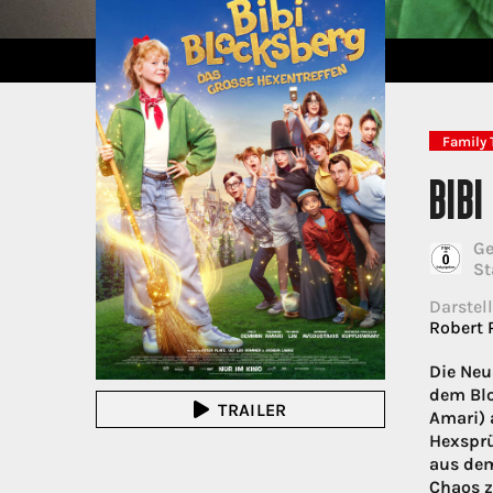
Family 
BIBI
Ge
St
Darstell
Robert 
Die Neu
dem Blo
TRAILER
Amari) 
Hexsprü
aus dem
Chaos z