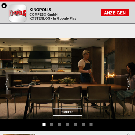
×
Gießen - KINOPOLIS
KINOPOLIS
FILMSUCHE
KONTO
ANZEIGEN
COMPESO GmbH
Kinopolis
KOSTENLOS - In Google Play
TICKETS