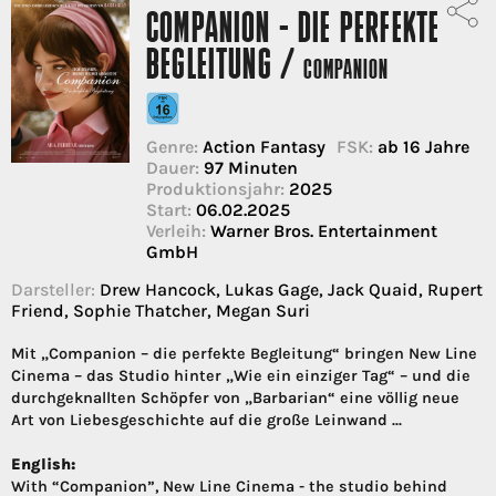
COMPANION - DIE PERFEKTE
BEGLEITUNG /
COMPANION
Genre:
Action Fantasy
FSK:
ab 16 Jahre
Dauer:
97 Minuten
Produktionsjahr:
2025
Start:
06.02.2025
Verleih:
Warner Bros. Entertainment
GmbH
Darsteller:
Drew Hancock, Lukas Gage, Jack Quaid, Rupert
Friend, Sophie Thatcher, Megan Suri
Mit „Companion – die perfekte Begleitung“ bringen New Line
Cinema – das Studio hinter „Wie ein einziger Tag“ – und die
durchgeknallten Schöpfer von „Barbarian“ eine völlig neue
Art von Liebesgeschichte auf die große Leinwand ...
English:
With “Companion”, New Line Cinema - the studio behind