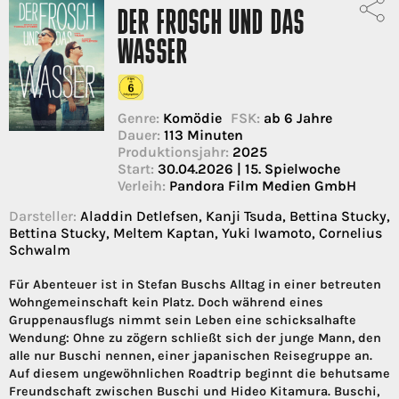
DER FROSCH UND DAS
WASSER
Genre:
Komödie
FSK:
ab 6 Jahre
Dauer:
113 Minuten
Produktionsjahr:
2025
Start:
30.04.2026 | 15. Spielwoche
Verleih:
Pandora Film Medien GmbH
Darsteller:
Aladdin Detlefsen, Kanji Tsuda, Bettina Stucky,
Bettina Stucky, Meltem Kaptan, Yuki Iwamoto, Cornelius
Schwalm
Für Abenteuer ist in Stefan Buschs Alltag in einer betreuten
Wohngemeinschaft kein Platz. Doch während eines
Gruppenausflugs nimmt sein Leben eine schicksalhafte
Wendung: Ohne zu zögern schließt sich der junge Mann, den
alle nur Buschi nennen, einer japanischen Reisegruppe an.
Auf diesem ungewöhnlichen Roadtrip beginnt die behutsame
Freundschaft zwischen Buschi und Hideo Kitamura. Buschi,