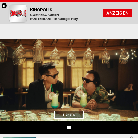
×
Gießen - KINOPOLIS
KINOPOLIS
FILMSUCHE
KONTO
ANZEIGEN
COMPESO GmbH
Kinopolis
KOSTENLOS - In Google Play
TICKETS