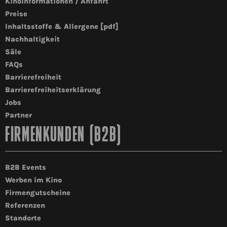
Kinoinformationen / Anfahrt
Preise
Inhaltsstoffe & Allergene [pdf]
Nachhaltigkeit
Säle
FAQs
Barrierefreiheit
Barrierefreiheitserklärung
Jobs
Partner
FIRMENKUNDEN (B2B)
B2B Events
Werben im Kino
Firmengutscheine
Referenzen
Standorte