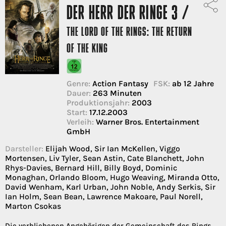
DER HERR DER RINGE 3 /
THE LORD OF THE RINGS: THE RETURN
OF THE KING
Genre:
Action Fantasy
FSK:
ab 12 Jahre
Dauer:
263 Minuten
Produktionsjahr:
2003
Start:
17.12.2003
Verleih:
Warner Bros. Entertainment
GmbH
Darsteller:
Elijah Wood, Sir Ian McKellen, Viggo
Mortensen, Liv Tyler, Sean Astin, Cate Blanchett, John
Rhys-Davies, Bernard Hill, Billy Boyd, Dominic
Monaghan, Orlando Bloom, Hugo Weaving, Miranda Otto,
David Wenham, Karl Urban, John Noble, Andy Serkis, Sir
Ian Holm, Sean Bean, Lawrence Makoare, Paul Norell,
Marton Csokas
Die verbliebenen Angehörigen der Gemeinschaft des Rings