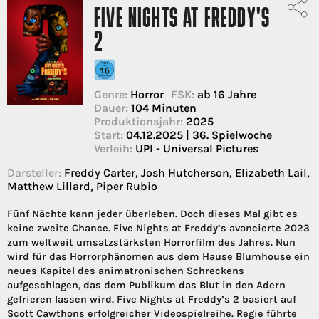
FIVE NIGHTS AT FREDDY'S
2
Genre:
Horror
FSK:
ab 16 Jahre
Dauer:
104 Minuten
Produktionsjahr:
2025
Start:
04.12.2025 | 36. Spielwoche
Verleih:
UPI - Universal Pictures
Darsteller:
Freddy Carter, Josh Hutcherson, Elizabeth Lail,
Matthew Lillard, Piper Rubio
Fünf Nächte kann jeder überleben. Doch dieses Mal gibt es
keine zweite Chance. Five Nights at Freddy’s avancierte 2023
zum weltweit umsatzstärksten Horrorfilm des Jahres. Nun
wird für das Horrorphänomen aus dem Hause Blumhouse ein
neues Kapitel des animatronischen Schreckens
aufgeschlagen, das dem Publikum das Blut in den Adern
gefrieren lassen wird. Five Nights at Freddy’s 2 basiert auf
Scott Cawthons erfolgreicher Videospielreihe. Regie führte