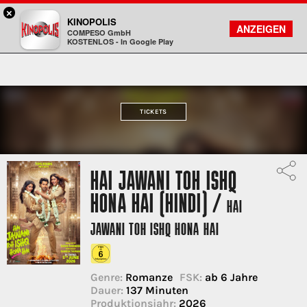
×
Gießen - KINOPOLIS
KINOPOLIS
FILMSUCHE
KONTO
ANZEIGEN
COMPESO GmbH
Kinopolis
KOSTENLOS - In Google Play
TICKETS
HAI JAWANI TOH ISHQ
HONA HAI (HINDI) /
HAI
JAWANI TOH ISHQ HONA HAI
Genre:
Romanze
FSK:
ab 6 Jahre
Dauer:
137 Minuten
Produktionsjahr:
2026