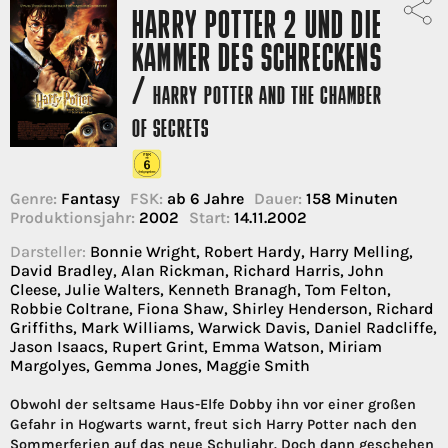
HARRY POTTER 2 UND DIE
KAMMER DES SCHRECKENS
/
HARRY POTTER AND THE CHAMBER
OF SECRETS
Genre:
Fantasy
FSK:
ab 6 Jahre
Dauer:
158 Minuten
Produktionsjahr:
2002
Start:
14.11.2002
Darsteller:
Bonnie Wright, Robert Hardy, Harry Melling,
David Bradley, Alan Rickman, Richard Harris, John
Cleese, Julie Walters, Kenneth Branagh, Tom Felton,
Robbie Coltrane, Fiona Shaw, Shirley Henderson, Richard
Griffiths, Mark Williams, Warwick Davis, Daniel Radcliffe,
Jason Isaacs, Rupert Grint, Emma Watson, Miriam
Margolyes, Gemma Jones, Maggie Smith
Obwohl der seltsame Haus-Elfe Dobby ihn vor einer großen
Gefahr in Hogwarts warnt, freut sich Harry Potter nach den
Sommerferien auf das neue Schuljahr. Doch dann geschehen