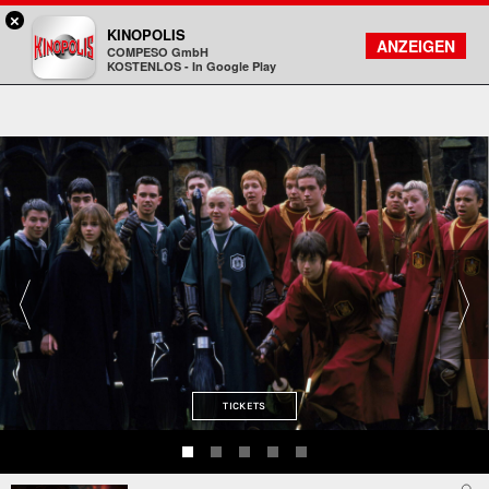
×
Gießen - KINOPOLIS
KINOPOLIS
FILMSUCHE
KONTO
ANZEIGEN
COMPESO GmbH
Kinopolis
KOSTENLOS - In Google Play
TICKETS