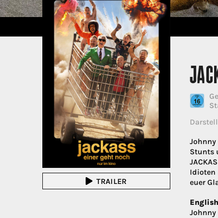
JAC
Ge
St
Darstell
Johnny 
Stunts 
JACKASS
Idioten
TRAILER
euer Gl
English
Johnny 