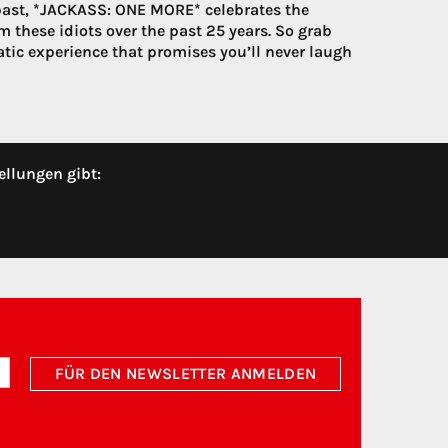
 past, *JACKASS: ONE MORE* celebrates the
 these idiots over the past 25 years. So grab
matic experience that promises you’ll never laugh
ellungen gibt:
FÜR DEN NEWSLETTER ANMELDEN