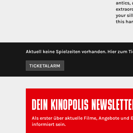
antics,
extraor
your sil
this har
Aktuell keine Spielzeiten vorhanden. Hier zum Ti
TICKETALARM
DEIN KINOPOLIS NEWSLETTE
Als erster über aktuelle Filme, Angebote und 
informiert sein.