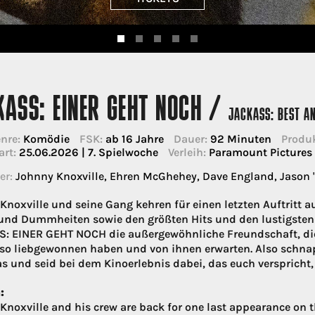
KASS: EINER GEHT NOCH /
JACKASS: BEST A
nre:
Komödie
FSK:
ab 16 Jahre
Dauer:
92 Minuten
Produk
art:
25.06.2026 | 7. Spielwoche
Verleih:
Paramount Picture
er:
Johnny Knoxville, Ehren McGhehey, Dave England, Jason 
Knoxville und seine Gang kehren für einen letzten Auftritt 
und Dummheiten sowie den größten Hits und den lustigsten
: EINER GEHT NOCH die außergewöhnliche Freundschaft, die 
 so liebgewonnen haben und von ihnen erwarten. Also schn
as und seid bei dem Kinoerlebnis dabei, das euch verspricht,
:
Knoxville and his crew are back for one last appearance on 