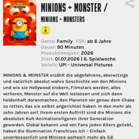
MINIONS + MONSTER /
MINIONS + MONSTERS
Genre:
Family
FSK:
ab 6 Jahre
Dauer:
90 Minuten
Produktionsjahr:
2026
Start:
01.07.2026 | 6. Spielwoche
Verleih:
UPI - Universal Pictures
MINIONS & MONSTER erzählt die abgefahrene, aberwitzige
und natürlich absolut wahre Geschichte von den Minions
und wie sie Hollywood erobern, Filmstars werden, alles
verlieren, Monster auf die Welt loslassen und sich dann
heldenhaft daranmachen, den Planeten vor genau dem Chaos
zu retten, das sie selbst angerichtet haben. In den mehr als
zehn Jahren seit ihrem ersten Auftritt sind die Minions die
absoluten Kult-Animationsfiguren ihrer Generation
geworden. Global bekannt und von Fans jeden Alters geliebt,
haben die Illumination Franchises Ich – Einfach
unverbesserlich und Minions weltweit mehr als 5,6