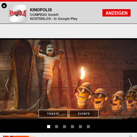
×
Gießen - KINOPOLIS
KINOPOLIS
FILMSUCHE
KONTO
ANZEIGEN
COMPESO GmbH
Kinopolis
KOSTENLOS - In Google Play
TICKETS
EVENTS