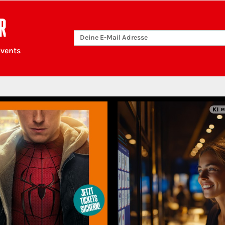
R
Events