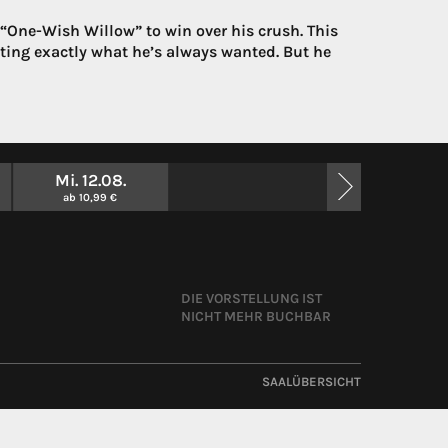
One-Wish Willow” to win over his crush. This
tting exactly what he’s always wanted. But he
Mi. 12.08.
ab 10,99 €
DIE VORSTELLUNG IST
NICHT MEHR BUCHBAR
SAALÜBERSICHT