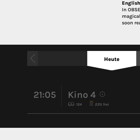
English
In OBSE
magical
soon rea
Heute
21:05
Kino 4
i
124
23% frei