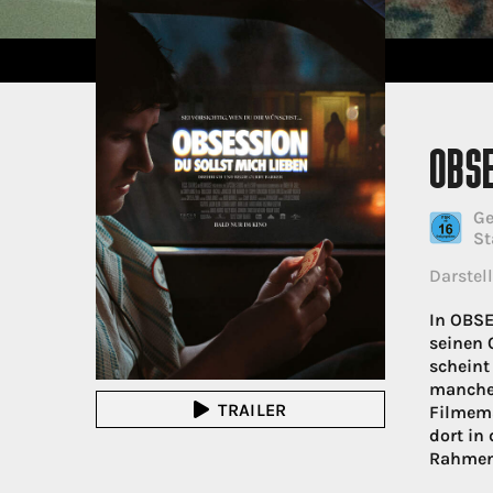
OBSE
Ge
St
Darstell
In OBSE
seinen 
scheint
manche 
TRAILER
Filmema
dort in
Rahmen 