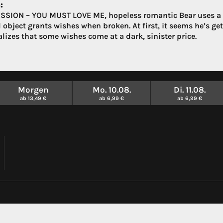
:
SSION – YOU MUST LOVE ME, hopeless romantic Bear uses a “
 object grants wishes when broken. At first, it seems he’s ge
lizes that some wishes come at a dark, sinister price.
Morgen
Mo. 10.08.
Di. 11.08.
ab 13,49 €
ab 6,99 €
ab 6,99 €