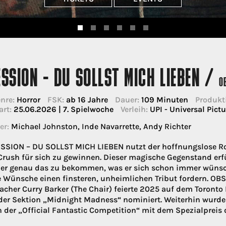
SSION - DU SOLLST MICH LIEBEN /
O
nre:
Horror
FSK:
ab 16 Jahre
Dauer:
109 Minuten
Produkt
art:
25.06.2026 | 7. Spielwoche
Verleih:
UPI - Universal Pictu
er:
Michael Johnston, Inde Navarrette, Andy Richter
SSION – DU SOLLST MICH LIEBEN nutzt der hoffnungslose R
Crush für sich zu gewinnen. Dieser magische Gegenstand er
 er genau das zu bekommen, was er sich schon immer wünscht
Wünsche einen finsteren, unheimlichen Tribut fordern. O
cher Curry Barker (The Chair) feierte 2025 auf dem Toronto 
 der Sektion „Midnight Madness“ nominiert. Weiterhin wurde
der „Official Fantastic Competition“ mit dem Spezialpreis d