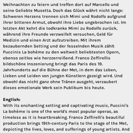
Weihnachten zu feiern und treffen dort auf Marcello und
seine Geliebte Musetta. Doch das Glück währt nicht lange:
Schweren Herzens trennen sich Mimi und Rodolfo aufgrund
ihrer bitteren Armut, obwohl ihre Liebe ungebrochen ist. Im
letzten Akt kehrt die todkranke Mimi zu Rodolfo zurück,
während ihre Freunde verzweifelt versuchen, Geld für
Medizin und einen Arzt aufzutreiben. Mit ihrem
bezaubernden Setting und der fesselnden Musik zählt
Puccinis La bohème zu den weltweit beliebtesten Opern,
ebenso zeitlos wie herzzerreißend. Franco Zeffirellis
bildschöne Inszenierung bringt das Paris des 19.
Jahrhunderts auf die Bühne der Met, in dem das Leben,
Lieben und Leiden von jungen Künstlern gezeigt wird. Und
obwohl das nicht ganz ohne Tränen ausgeht, verzaubert
dieses emotionale Werk sein Publikum bis heute.
English:
With its enchanting setting and captivating music, Puccini's
La bohème is one of the world's most popular operas, as
timeless as it is heartbreaking. Franco Zeffirelli's beautiful
production brings 19th-century Paris to the stage of the Met,
depicting the lives, loves, and sufferings of young artists. And