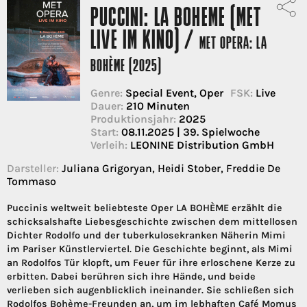
PUCCINI: LA BOHEME (MET
LIVE IM KINO) /
MET OPERA: LA
BOHÈME (2025)
Genre:
Special Event, Oper
FSK:
Live
Dauer:
210 Minuten
Produktionsjahr:
2025
Start:
08.11.2025 | 39. Spielwoche
Verleih:
LEONINE Distribution GmbH
Darsteller:
Juliana Grigoryan, Heidi Stober, Freddie De
Tommaso
Puccinis weltweit beliebteste Oper LA BOHÈME erzählt die
schicksalshafte Liebesgeschichte zwischen dem mittellosen
Dichter Rodolfo und der tuberkulosekranken Näherin Mimi
im Pariser Künstlerviertel. Die Geschichte beginnt, als Mimi
an Rodolfos Tür klopft, um Feuer für ihre erloschene Kerze zu
erbitten. Dabei berühren sich ihre Hände, und beide
verlieben sich augenblicklich ineinander. Sie schließen sich
Rodolfos Bohème-Freunden an, um im lebhaften Café Momus