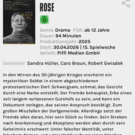
ROSE
Genre:
Drama
FSK:
ab 12 Jahre
Dauer:
94 Minuten
Produktionsjahr:
2025
Start:
30.04.2026 | 15. Spielwoche
Verleih:
Piffl Medien GmbH
Darsteller:
Sandra Hüller, Caro Braun, Robert Gwisdek
In den Wirren des 30-jährigen Krieges erscheint ein
mysteriöser Soldat in einem abgeschiedenen
protestantischen Dorf. Schweigsam, schmal, das Gesicht
durch eine Narbe entstellt. Der Fremde behauptet, Erbe eines
seit langem verlassenen Gutshofs zu sein, und kann ein
Dokument vorlegen, das seinen Anspruch bestätigt. Zum
großen Missfallen der Dorfgemeinde. Allerdings setzt der
Fremde alles daran, hier sein Glück zu finden. Sein Streben
nach Anerkennung und Akzeptanz werden aber durch sein
Geheimnis erschwert: Unter falscher Identität, unter