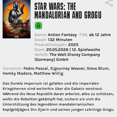
STAR WARS: THE
MANDALORIAN AND GROGU
Genre:
Action Fantasy
FSK:
ab 12 Jahre
Dauer:
132 Minuten
Produktionsjahr:
2025
Start:
20.05.2026 | 12. Spielwoche
Verleih:
The Walt Disney Company
(Germany) GmbH
Darsteller:
Pedro Pascal, Sigourney Weaver, Steve Blum,
Hemky Madera, Matthew Willig
Das Dunkle Imperium ist gefallen und die imperialen
Kriegsherren sind weiterhin über die Galaxis verstreut.
Während die Neue Republik daran arbeitet, alles zu schützen,
wofür die Rebellion gekämpft hat, sichern sie sich die
Unterstützung des legendären mandalorianischen
Kopfgeldjägers Din Djarin und seines jungen Lehrlings Grogu.