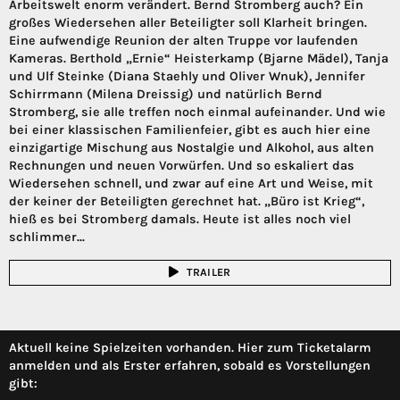
Arbeitswelt enorm verändert. Bernd Stromberg auch? Ein
großes Wiedersehen aller Beteiligter soll Klarheit bringen.
Eine aufwendige Reunion der alten Truppe vor laufenden
Kameras. Berthold „Ernie“ Heisterkamp (Bjarne Mädel), Tanja
und Ulf Steinke (Diana Staehly und Oliver Wnuk), Jennifer
Schirrmann (Milena Dreissig) und natürlich Bernd
Stromberg, sie alle treffen noch einmal aufeinander. Und wie
bei einer klassischen Familienfeier, gibt es auch hier eine
einzigartige Mischung aus Nostalgie und Alkohol, aus alten
Rechnungen und neuen Vorwürfen. Und so eskaliert das
Wiedersehen schnell, und zwar auf eine Art und Weise, mit
der keiner der Beteiligten gerechnet hat. „Büro ist Krieg“,
hieß es bei Stromberg damals. Heute ist alles noch viel
schlimmer...
TRAILER
Aktuell keine Spielzeiten vorhanden. Hier zum Ticketalarm
anmelden und als Erster erfahren, sobald es Vorstellungen
gibt: