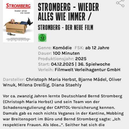
STROMBERG - WIEDER
ALLES WIE IMMER /
STROMBERG - DER NEUE FILM
Genre:
Komödie
FSK:
ab 12 Jahre
Dauer:
100 Minuten
Produktionsjahr:
2025
Start:
04.12.2025 | 36. Spielwoche
Verleih:
Filmwelt Verleihagentur GmbH
Darsteller:
Christoph Maria Herbst, Bjarne Mädel, Oliver
Wnuk, Milena Dreißig, Diana Staehly
Vor ca. zwanzig Jahren lernte Deutschland Bernd Stromberg
(Christoph Maria Herbst) und sein Team von der
Schadensregulierung der CAPITOL-Versicherung kennen.
Damals gab es noch nichts Veganes in der Kantine, Mobbing
war Breitensport im Büro und Bernd Stromberg sagte: „Ich
respektiere Frauen. Als Idee…“. Seither hat sich die