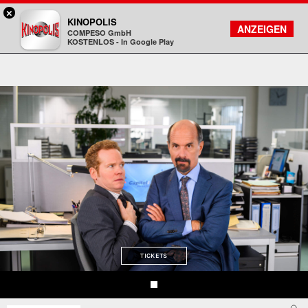
×
Gießen - KINOPOLIS
KINOPOLIS
FILMSUCHE
KONTO
ANZEIGEN
COMPESO GmbH
Kinopolis
KOSTENLOS - In Google Play
TICKETS