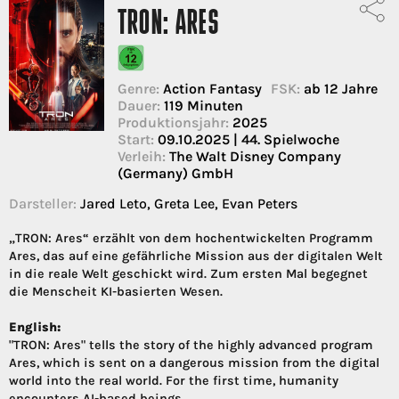
TRON: ARES
Genre:
Action Fantasy
FSK:
ab 12 Jahre
Dauer:
119 Minuten
Produktionsjahr:
2025
Start:
09.10.2025 | 44. Spielwoche
Verleih:
The Walt Disney Company
(Germany) GmbH
Darsteller:
Jared Leto, Greta Lee, Evan Peters
„TRON: Ares“ erzählt von dem hochentwickelten Programm
Ares, das auf eine gefährliche Mission aus der digitalen Welt
in die reale Welt geschickt wird. Zum ersten Mal begegnet
die Menscheit KI-basierten Wesen.
English:
"TRON: Ares" tells the story of the highly advanced program
Ares, which is sent on a dangerous mission from the digital
world into the real world. For the first time, humanity
encounters AI-based beings.