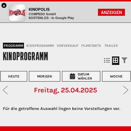
×
Landshut - KINOPOLIS
KINOPOLIS
FILMSUCHE
KONTO
ANZEIGEN
COMPESO GmbH
Kinopolis
KOSTENLOS - In Google Play
PROGRAMM
KIDSPROGRAMM
VORVERKAUF
FILMSTARTS
TRAILER
KINOPROGRAMM
DATUM
HEUTE
MORGEN
WOCHE
WÄHLEN
Freitag, 25.04.2025
Für die getroffene Auswahl liegen keine Vorstellungen vor.