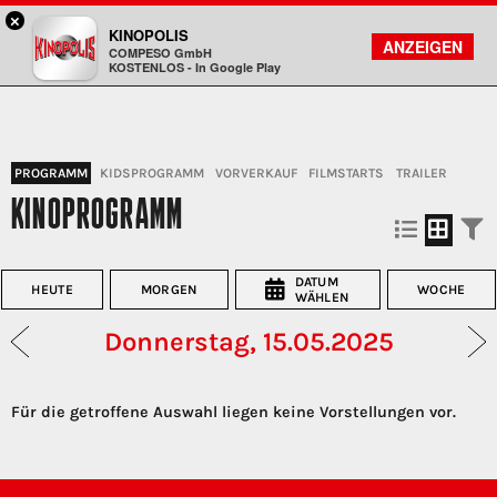
×
Landshut - KINOPOLIS
KINOPOLIS
FILMSUCHE
KONTO
ANZEIGEN
COMPESO GmbH
Kinopolis
KOSTENLOS - In Google Play
PROGRAMM
KIDSPROGRAMM
VORVERKAUF
FILMSTARTS
TRAILER
KINOPROGRAMM
DATUM
HEUTE
MORGEN
WOCHE
WÄHLEN
Donnerstag, 15.05.2025
Für die getroffene Auswahl liegen keine Vorstellungen vor.