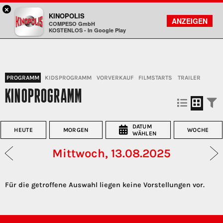
×
Landshut - KINOPOLIS
KINOPOLIS
FILMSUCHE
KONTO
ANZEIGEN
COMPESO GmbH
Kinopolis
KOSTENLOS - In Google Play
PROGRAMM
KIDSPROGRAMM
VORVERKAUF
FILMSTARTS
TRAILER
KINOPROGRAMM
DATUM
HEUTE
MORGEN
WOCHE
WÄHLEN
Mittwoch, 13.08.2025
Für die getroffene Auswahl liegen keine Vorstellungen vor.