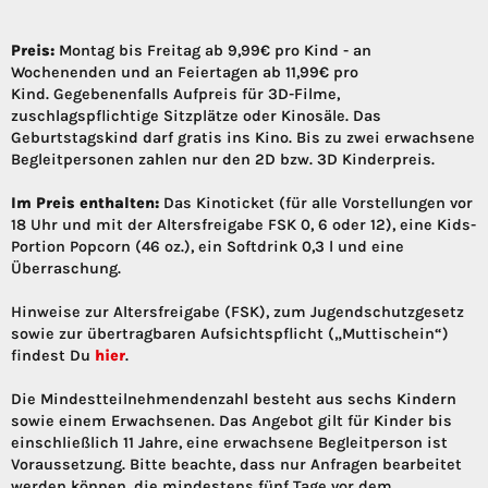
Preis:
Montag bis Freitag ab 9,99€ pro Kind - an
Wochenenden und an Feiertagen ab 11,99€ pro
Kind. Gegebenenfalls Aufpreis für 3D-Filme,
zuschlagspflichtige Sitzplätze oder Kinosäle. Das
Geburtstagskind darf gratis ins Kino. Bis zu zwei erwachsene
Begleitpersonen zahlen nur den 2D bzw. 3D Kinderpreis.
Im Preis enthalten:
Das Kinoticket (für alle Vorstellungen vor
18 Uhr und mit der Altersfreigabe FSK 0, 6 oder 12), eine Kids-
Portion Popcorn (46 oz.), ein Softdrink 0,3 l und eine
Überraschung.
Hinweise zur Altersfreigabe (FSK), zum Jugendschutzgesetz
sowie zur übertragbaren Aufsichtspflicht („Muttischein“)
findest Du
hier
.
Die Mindestteilnehmendenzahl besteht aus sechs Kindern
sowie einem Erwachsenen. Das Angebot gilt für Kinder bis
einschließlich 11 Jahre, eine erwachsene Begleitperson ist
Voraussetzung. Bitte beachte, dass nur Anfragen bearbeitet
werden können, die mindestens fünf Tage vor dem