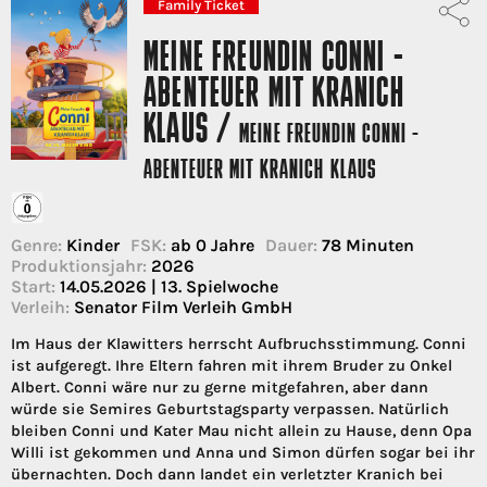
Family Ticket
MEINE FREUNDIN CONNI -
ABENTEUER MIT KRANICH
KLAUS /
MEINE FREUNDIN CONNI -
ABENTEUER MIT KRANICH KLAUS
Genre:
Kinder
FSK:
ab 0 Jahre
Dauer:
78 Minuten
Produktionsjahr:
2026
Start:
14.05.2026 | 13. Spielwoche
Verleih:
Senator Film Verleih GmbH
Im Haus der Klawitters herrscht Aufbruchsstimmung. Conni
ist aufgeregt. Ihre Eltern fahren mit ihrem Bruder zu Onkel
Albert. Conni wäre nur zu gerne mitgefahren, aber dann
würde sie Semires Geburtstagsparty verpassen. Natürlich
bleiben Conni und Kater Mau nicht allein zu Hause, denn Opa
Willi ist gekommen und Anna und Simon dürfen sogar bei ihr
übernachten. Doch dann landet ein verletzter Kranich bei