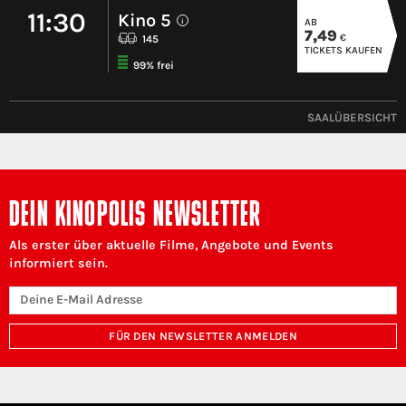
11:30
Kino 5
AB
i
7,49
€
145
TICKETS KAUFEN
99% frei
SAALÜBERSICHT
DEIN KINOPOLIS NEWSLETTER
Als erster über aktuelle Filme, Angebote und Events
informiert sein.
FÜR DEN NEWSLETTER ANMELDEN