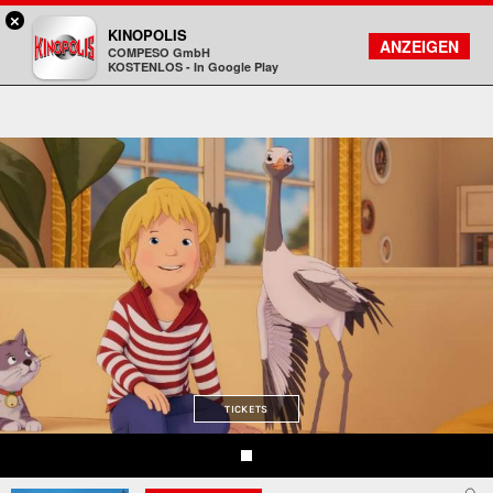
×
Aschaffenburg - KINOPOLIS
KINOPOLIS
FILMSUCHE
KONTO
ANZEIGEN
COMPESO GmbH
Kinopolis
KOSTENLOS - In Google Play
TICKETS