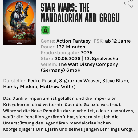
STAR WARS: THE
MANDALORIAN AND GROGU
Genre:
Action Fantasy
FSK:
ab 12 Jahre
Dauer:
132 Minuten
Produktionsjahr:
2025
Start:
20.05.2026 | 12. Spielwoche
Verleih:
The Walt Disney Company
(Germany) GmbH
Darsteller:
Pedro Pascal, Sigourney Weaver, Steve Blum,
Hemky Madera, Matthew Willig
Das Dunkle Imperium ist gefallen und die imperialen
Kriegsherren sind weiterhin über die Galaxis verstreut.
Während die Neue Republik daran arbeitet, alles zu schützen,
wofür die Rebellion gekämpft hat, sichern sie sich die
Unterstützung des legendären mandalorianischen
Kopfgeldjägers Din Djarin und seines jungen Lehrlings Grogu.