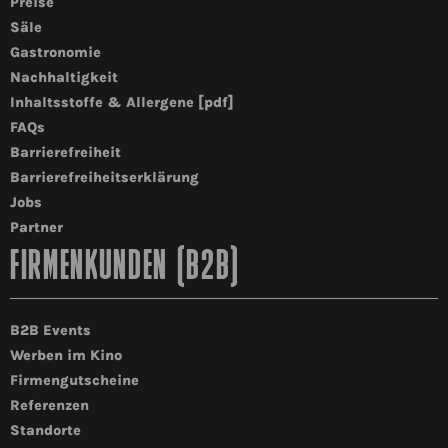
Preise
Säle
Gastronomie
Nachhaltigkeit
Inhaltsstoffe & Allergene [pdf]
FAQs
Barrierefreiheit
Barrierefreiheitserklärung
Jobs
Partner
FIRMENKUNDEN (B2B)
B2B Events
Werben im Kino
Firmengutscheine
Referenzen
Standorte