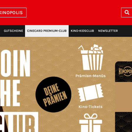
KINOPOLIS
GUTSCHEINE
CINECARD PREMIUM‑CLUB
KINO‑KIDSCLUB
NEWSLETTER