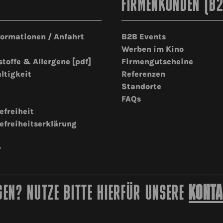
FIRMENKUNDEN (B
formationen / Anfahrt
B2B Events
Werben im Kino
stoffe & Allergene [pdf]
Firmengutscheine
ltigkeit
Referenzen
Standorte
FAQs
efreiheit
efreiheitserklärung
r
EN? NUTZE BITTE HIERFÜR UNSERE
KONTA