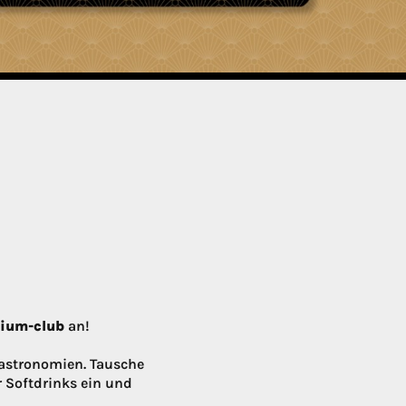
mium-club
an!
astronomien. Tausche
r Softdrinks ein und