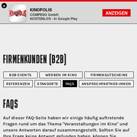
×
Koblenz - KINOPOLIS
KINOPOLIS
FILMSUCHE
KONTO
ANZEIGEN
COMPESO GmbH
Kinopolis
KOSTENLOS - In Google Play
FIRMENKUNDEN (B2B)
B2B EVENTS
WERBEN IM KINO
FIRMENGUTSCHEINE
REFERENZEN
STANDORTE
FAQS
ANSPRECHPARTNER:INNEN
FAQS
Auf dieser FAQ-Seite haben wir einige häufig auftretende
Fragen rund um das Thema "Veranstaltungen im Kino" und
unsere Antworten darauf zusammengestellt. Sollten Sie auf
Ihre Frage keine Antwort gefunden haben, können Sie