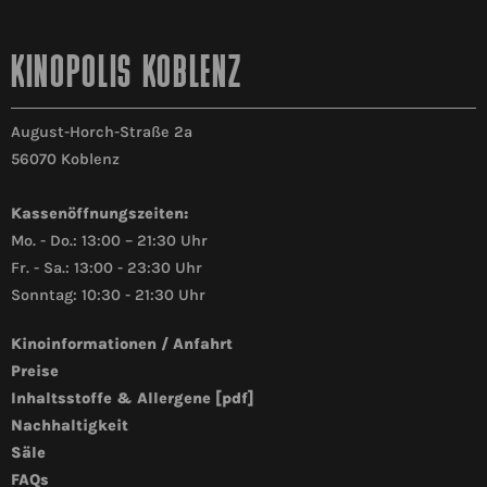
Sprechen Sie uns an – gerne organisieren wir für Sie
einem exklusiven Galabuffet, unsere hauseigenen
einen unverbindlichen Besichtigungstermin.
Gastronomien sowie unsere Partnerunternehmen
KINOPOLIS KOBLENZ
stellen Ihnen gerne ein Angebot nach Ihren
Wünschen zusammen.
August-Horch-Straße 2a
56070 Koblenz
Kassenöffnungszeiten:
Mo. - Do.: 13:00 – 21:30 Uhr
Fr. - Sa.: 13:00 - 23:30 Uhr
Sonntag: 10:30 - 21:30 Uhr
Kinoinformationen / Anfahrt
Preise
Inhaltsstoffe & Allergene [pdf]
Nachhaltigkeit
Säle
FAQs