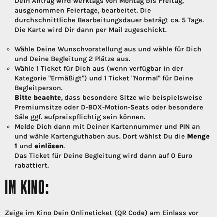
Dein Antrag wird werktags von Montag bis Freitag,
ausgenommen Feiertage, bearbeitet. Die
durchschnittliche Bearbeitungsdauer beträgt ca. 5 Tage.
Die Karte wird Dir dann per Mail zugeschickt.
Wähle Deine Wunschvorstellung aus und wähle für Dich
und Deine Begleitung 2 Plätze aus.
Wähle 1 Ticket für Dich aus (wenn verfügbar in der
Kategorie "Ermäßigt") und 1 Ticket "Normal" für Deine
Begleitperson.
Bitte beachte
, dass besondere Sitze wie beispielsweise
Premiumsitze oder D-BOX-Motion-Seats oder besondere
Säle ggf. aufpreispflichtig sein können.
Melde Dich dann mit Deiner Kartennummer und PIN an
und wähle Kartenguthaben aus. Dort wählst Du die
Menge
1
und
einlösen
.
Das Ticket für Deine Begleitung wird dann auf 0 Euro
rabattiert.
IM KINO:
Zeige im Kino Dein Onlineticket (QR Code) am Einlass vor