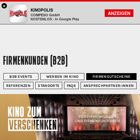
×
Koblenz - KINOPOLIS
KINOPOLIS
FILMSUCHE
KONTO
ANZEIGEN
COMPESO GmbH
Kinopolis
KOSTENLOS - In Google Play
FIRMENKUNDEN (B2B)
B2B EVENTS
WERBEN IM KINO
FIRMENGUTSCHEINE
REFERENZEN
STANDORTE
FAQS
ANSPRECHPARTNER:INNEN