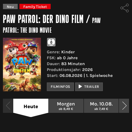
Neu
Family Ticket
PAW PATROL: DER DINO FILM
/
PAW
PATROL: THE DINO MOVIE
Genre:
Kinder
FSK:
ab 0 Jahre
Dauer:
83 Minuten
Produktionsjahr:
2026
Start:
06.08.2026 | 1. Spielwoche
FILMINFOS
TRAILER
Morgen
Mo. 10.08.
Di
Heute
ab 8,49 €
ab 7,49 €
a