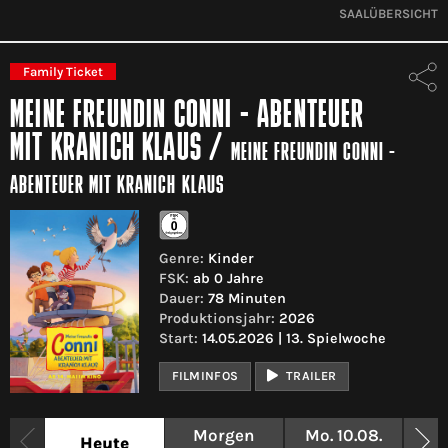
SAALÜBERSICHT
Family Ticket
MEINE FREUNDIN CONNI - ABENTEUER
MIT KRANICH KLAUS
/
MEINE FREUNDIN CONNI -
ABENTEUER MIT KRANICH KLAUS
Genre:
Kinder
FSK:
ab 0 Jahre
Dauer:
78 Minuten
Produktionsjahr:
2026
Start:
14.05.2026 | 13. Spielwoche
FILMINFOS
TRAILER
Morgen
Mo. 10.08.
Di
Heute