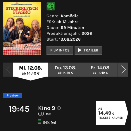
Genre:
Komödie
FSK:
ab 12 Jahre
Dauer:
99 Minuten
Produktionsjahr:
2026
Start:
13.08.2026
FILMINFOS
TRAILER
Do. 13.08.
Fr. 14.08.
Mi. 12.08.
» WEI
ab 14,49 €
ab 14,49 €
ab 14,49 €
Preview
19:45
Kino 9
AB
i
14,49
€
153
TICKETS KAUFEN
54% frei