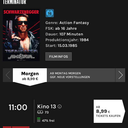
TERMINATOR
Genre:
Action Fantasy
FSK:
ab 16 Jahre
Dauer:
107 Minuten
Produktionsjahr:
1984
Start:
15.03.1985
FILMINFOS
Morgen
AB MONTAG MORGEN
GGF. NEUE VORSTELLUNGEN
ab 8,99 €
11:00
Kino 13
AB
i
8,99
€
73
TICKETS KAUFEN
47% frei