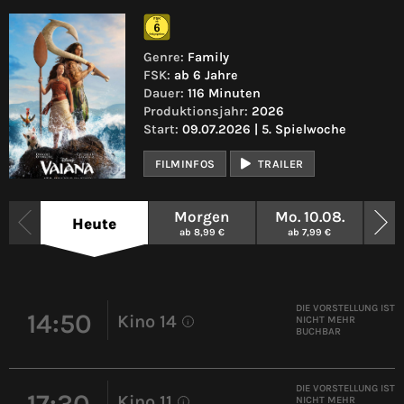
Genre:
Family
FSK:
ab 6 Jahre
Dauer:
116 Minuten
Produktionsjahr:
2026
Start:
09.07.2026 | 5. Spielwoche
FILMINFOS
TRAILER
Morgen
Mo. 10.08.
Di
Heute
ab 8,99 €
ab 7,99 €
a
DIE VORSTELLUNG IST
14:50
Kino 14
NICHT MEHR
i
BUCHBAR
DIE VORSTELLUNG IST
17:30
Kino 11
NICHT MEHR
i