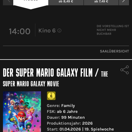
ab 8,49 €
ab 7,49 €
a
DIE VORSTELLUNG IST
14:00
Kino 6
NICHT MEHR
i
BUCHBAR
SAALÜBERSICHT
DER SUPER MARIO GALAXY FILM
/
THE
SUPER MARIO GALAXY MOVIE
Genre:
Family
FSK:
ab 6 Jahre
Dauer:
99 Minuten
Produktionsjahr:
2026
Start:
01.04.2026 | 19. Spielwoche