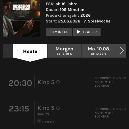
FSK:
ab 16 Jahre
Dauer:
109 Minuten
Produktionsjahr:
2026
Start:
25.06.2026 | 7. Spielwoche
FILMINFOS
TRAILER
Morgen
Mo. 10.08.
Di
Heute
ab 13,49 €
ab 10,99 €
ab
DIE VORSTELLUNG IST
20:30
Kino 5
NICHT MEHR
i
BUCHBAR
23:15
Kino 5
i
DIE VORSTELLUNG IST
NICHT MEHR
74
BUCHBAR
82% frei