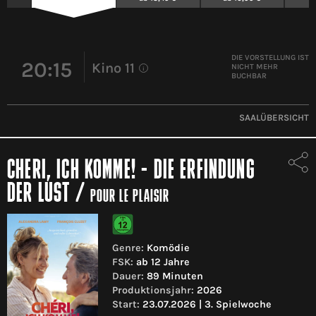
DIE VORSTELLUNG IST
20:15
Kino 11
NICHT MEHR
i
BUCHBAR
SAALÜBERSICHT
CHERI, ICH KOMME! - DIE ERFINDUNG
DER LUST
/
POUR LE PLAISIR
Genre:
Komödie
FSK:
ab 12 Jahre
Dauer:
89 Minuten
Produktionsjahr:
2026
Start:
23.07.2026 | 3. Spielwoche