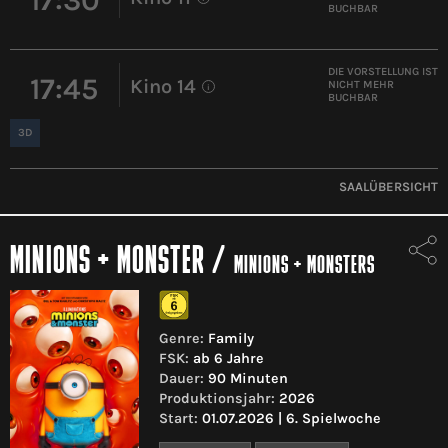
BUCHBAR
DIE VORSTELLUNG IST
17:45
Kino 14
NICHT MEHR
i
BUCHBAR
3D
SAALÜBERSICHT
MINIONS + MONSTER
/
MINIONS + MONSTERS
Genre:
Family
FSK:
ab 6 Jahre
Dauer:
90 Minuten
Produktionsjahr:
2026
Start:
01.07.2026 | 6. Spielwoche