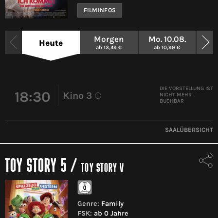
FILMINFOS
Morgen
Mo. 10.08.
Di
Heute
ab 13,49 €
ab 10,99 €
ab
DIE VORSTELLUNG IST
18:30
Kino 3
NICHT MEHR
i
BUCHBAR
SAALÜBERSICHT
TOY STORY 5
/
TOY STORY V
Genre:
Family
FSK:
ab 0 Jahre