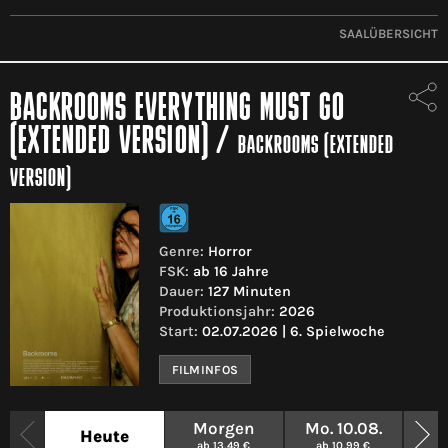
SAALÜBERSICHT
BACKROOMS EVERYTHING MUST GO
(EXTENDED VERSION)
/
BACKROOMS (EXTENDED
VERSION)
Genre:
Horror
FSK:
ab 16 Jahre
Dauer:
127 Minuten
Produktionsjahr:
2026
Start:
02.07.2026 | 6. Spielwoche
FILMINFOS
Morgen
Mo. 10.08.
Mi
Heute
ab 13,49 €
ab 10,99 €
ab