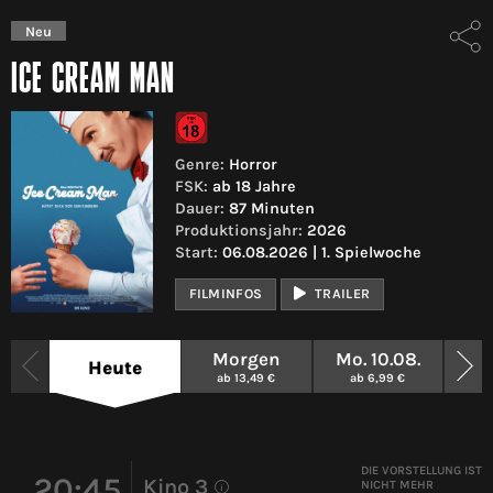
Neu
ICE CREAM MAN
Genre:
Horror
FSK:
ab 18 Jahre
Dauer:
87 Minuten
Produktionsjahr:
2026
Start:
06.08.2026 | 1. Spielwoche
FILMINFOS
TRAILER
Morgen
Mo. 10.08.
Di
Heute
ab 13,49 €
ab 6,99 €
a
DIE VORSTELLUNG IST
20:45
Kino 3
NICHT MEHR
i