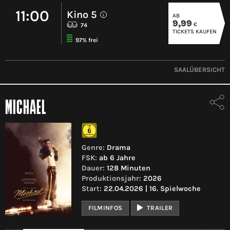
11:00
Kino 5
AB
i
9,99
€
74
TICKETS KAUFEN
97% frei
SAALÜBERSICHT
MICHAEL
Genre:
Drama
FSK:
ab 6 Jahre
Dauer:
128 Minuten
Produktionsjahr:
2026
Start:
22.04.2026 | 16. Spielwoche
FILMINFOS
TRAILER