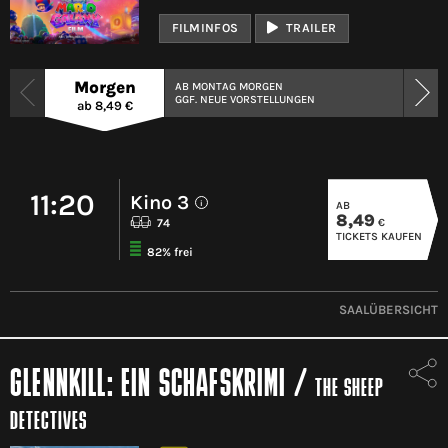
FILMINFOS
TRAILER
Morgen
AB MONTAG MORGEN
GGF. NEUE VORSTELLUNGEN
ab 8,49 €
11:20
Kino 3
AB
i
8,49
€
74
TICKETS KAUFEN
82% frei
SAALÜBERSICHT
GLENNKILL: EIN SCHAFSKRIMI
/
THE SHEEP
DETECTIVES