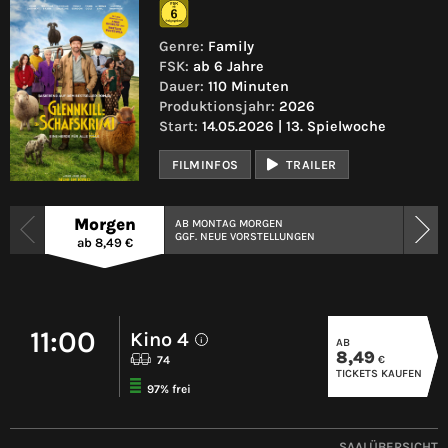
Genre:
Family
FSK:
ab 6 Jahre
Dauer:
110 Minuten
Produktionsjahr:
2026
Start:
14.05.2026 | 13. Spielwoche
FILMINFOS
TRAILER
Morgen
AB MONTAG MORGEN
GGF. NEUE VORSTELLUNGEN
ab 8,49 €
11:00
Kino 4
AB
i
8,49
€
74
TICKETS KAUFEN
97% frei
SAALÜBERSICHT