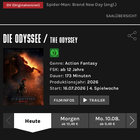
Spider-Man: Brand New Day (engl.)
OV
(Originalversion)
SAALÜBERSICHT
DIE ODYSSEE
/
THE ODYSSEY
Genre:
Action Fantasy
FSK:
ab 12 Jahre
Dauer:
173 Minuten
Produktionsjahr:
2026
Start:
16.07.2026 | 4. Spielwoche
FILMINFOS
TRAILER
Morgen
Mo. 10.08.
Di
Heute
ab 10,49 €
ab 9,49 €
a