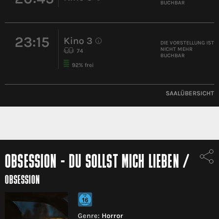
BUCHBAR
23:15
Kino 3
i
DIE VORSTELLUNG IST
NICHT MEHR
74
BUCHBAR
92% frei
SAALÜBERSICHT
OBSESSION - DU SOLLST MICH LIEBEN
/
OBSESSION
Genre:
Horror