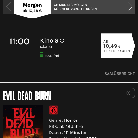
Morgen
AB MONTAG MORGEN
GGF. NEUE VORSTELLUNGEN
ab 10,49 €
11:00
Kino 6
AB
i
10,49
€
74
TICKETS KAUFEN
93% frei
SAALÜBERSICHT
EVIL DEAD BURN
Genre:
Horror
FSK:
ab 18 Jahre
Dauer:
111 Minuten