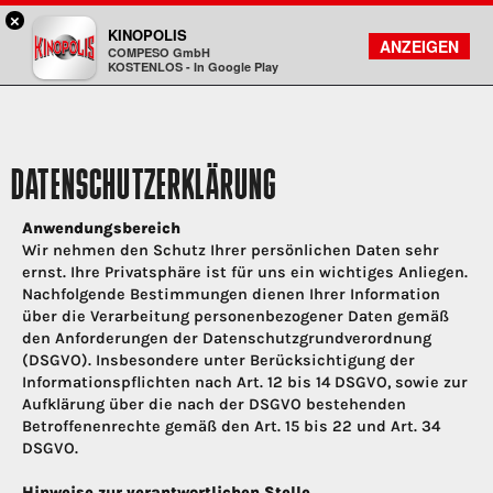
×
Koblenz - KINOPOLIS
KINOPOLIS
FILMSUCHE
KONTO
ANZEIGEN
COMPESO GmbH
Kinopolis
KOSTENLOS - In Google Play
DATENSCHUTZERKLÄRUNG
Anwendungsbereich
Wir nehmen den Schutz Ihrer persönlichen Daten sehr
ernst. Ihre Privatsphäre ist für uns ein wichtiges Anliegen.
Nachfolgende Bestimmungen dienen Ihrer Information
über die Verarbeitung personenbezogener Daten gemäß
den Anforderungen der Datenschutzgrundverordnung
(DSGVO). Insbesondere unter Berücksichtigung der
Informationspflichten nach Art. 12 bis 14 DSGVO, sowie zur
Aufklärung über die nach der DSGVO bestehenden
Betroffenenrechte gemäß den Art. 15 bis 22 und Art. 34
DSGVO.
Hinweise zur verantwortlichen Stelle