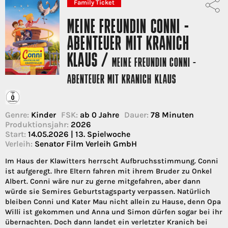
Family Ticket
MEINE FREUNDIN CONNI -
ABENTEUER MIT KRANICH
KLAUS /
MEINE FREUNDIN CONNI -
ABENTEUER MIT KRANICH KLAUS
Genre:
Kinder
FSK:
ab 0 Jahre
Dauer:
78 Minuten
Produktionsjahr:
2026
Start:
14.05.2026 | 13. Spielwoche
Verleih:
Senator Film Verleih GmbH
Im Haus der Klawitters herrscht Aufbruchsstimmung. Conni
ist aufgeregt. Ihre Eltern fahren mit ihrem Bruder zu Onkel
Albert. Conni wäre nur zu gerne mitgefahren, aber dann
würde sie Semires Geburtstagsparty verpassen. Natürlich
bleiben Conni und Kater Mau nicht allein zu Hause, denn Opa
Willi ist gekommen und Anna und Simon dürfen sogar bei ihr
übernachten. Doch dann landet ein verletzter Kranich bei