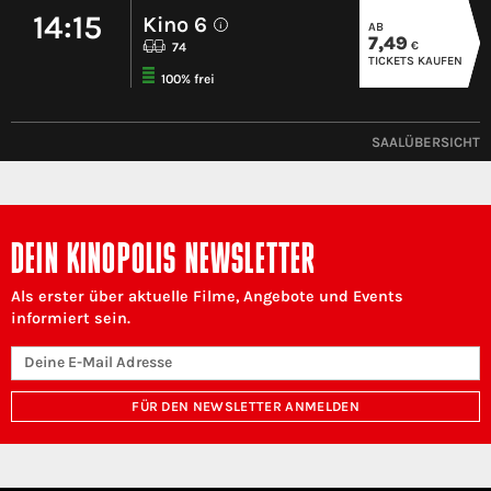
14:15
Kino 6
AB
i
7,49
€
74
TICKETS KAUFEN
100% frei
SAALÜBERSICHT
DEIN KINOPOLIS NEWSLETTER
Als erster über aktuelle Filme, Angebote und Events
informiert sein.
FÜR DEN NEWSLETTER ANMELDEN