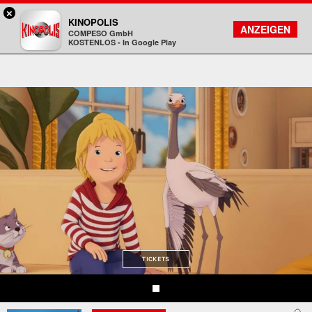
×
Koblenz - KINOPOLIS
KINOPOLIS
FILMSUCHE
KONTO
ANZEIGEN
COMPESO GmbH
Kinopolis
KOSTENLOS - In Google Play
TICKETS