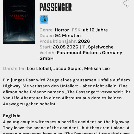
PASSENGER
Genre:
Horror
FSK:
ab 16 Jahre
Dauer:
94 Minuten
Produktionsjahr:
2026
Start:
28.05.2026 | 11. Spielwoche
Verleih:
Paramount Pictures Germany
GmbH
Darsteller:
Lou Llobell, Jacob Scipio, Melissa Leo
Ein junges Paar wird Zeuge eines grausamen Unfalls auf dem
Highway. Sie verlassen den Unfallort – aber nicht allein. Eine
dämonische Präsenz namens „The Passenger“ verwandelt ihr
Van-Life-Abenteuer in einen Albtraum aus dem es keinen
Ausweg zu geben scheint.
English:
A young couple witnesses a horrific accident on the highway.
They leave the scene of the accident—but they aren’t alone. A
demonic presence known as “The Passenger” turns their van