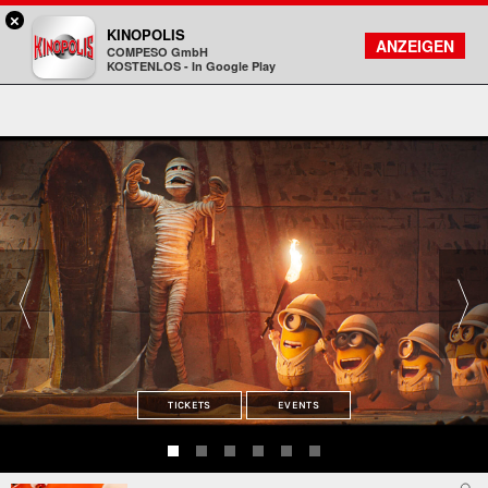
×
Aschaffenburg - KINOPOLIS
KINOPOLIS
FILMSUCHE
KONTO
ANZEIGEN
COMPESO GmbH
Kinopolis
KOSTENLOS - In Google Play
TICKETS
EVENTS