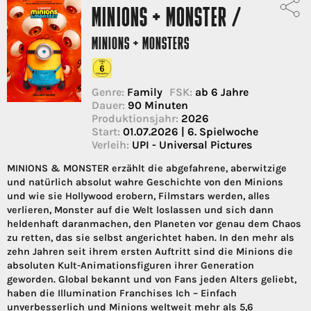
MINIONS + MONSTER /
MINIONS + MONSTERS
Genre:
Family
FSK:
ab 6 Jahre
Dauer:
90 Minuten
Produktionsjahr:
2026
Start:
01.07.2026 | 6. Spielwoche
Verleih:
UPI - Universal Pictures
MINIONS & MONSTER erzählt die abgefahrene, aberwitzige
und natürlich absolut wahre Geschichte von den Minions
und wie sie Hollywood erobern, Filmstars werden, alles
verlieren, Monster auf die Welt loslassen und sich dann
heldenhaft daranmachen, den Planeten vor genau dem Chaos
zu retten, das sie selbst angerichtet haben. In den mehr als
zehn Jahren seit ihrem ersten Auftritt sind die Minions die
absoluten Kult-Animationsfiguren ihrer Generation
geworden. Global bekannt und von Fans jeden Alters geliebt,
haben die Illumination Franchises Ich – Einfach
unverbesserlich und Minions weltweit mehr als 5,6