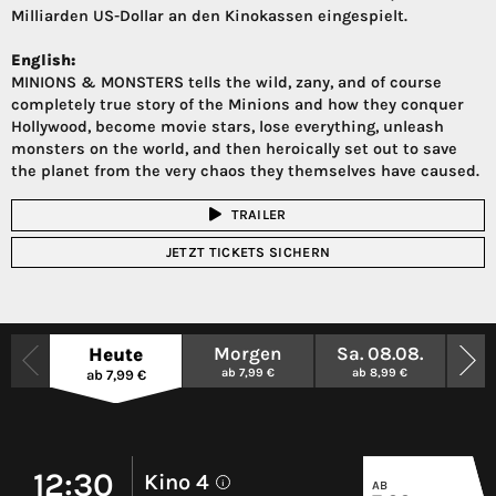
Milliarden US-Dollar an den Kinokassen eingespielt.
English:
MINIONS & MONSTERS tells the wild, zany, and of course
completely true story of the Minions and how they conquer
Hollywood, become movie stars, lose everything, unleash
monsters on the world, and then heroically set out to save
the planet from the very chaos they themselves have caused.
TRAILER
JETZT TICKETS SICHERN
Morgen
Sa. 08.08.
So.
Heute
ab 7,99 €
ab 8,99 €
a
ab 7,99 €
12:30
Kino 4
AB
i