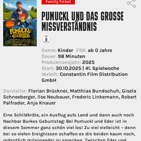
Family Ticket
PUMUCKL UND DAS GROSSE M
ISSVERSTÄNDNIS
Genre:
Kinder
FSK:
ab 0 Jahre
Dauer:
98 Minuten
Produktionsjahr:
2025
Start:
30.10.2025 | 41. Spielwoche
Verleih:
Constantin Film Distribution
GmbH
Darsteller:
Florian Brückner, Matthias Bundschuh, Gisela
Schneeberger, Ilse Neubauer, Frederic Linkemann, Robert
Palfrader, Anja Knauer
Eine Schildkröte, ein Ausflug aufs Land und dann auch noch
Nachbar Burkes Geburtstag: Bei Pumuckl und Eder ist in
diesem Sommer ganz schön viel los! Zu viel vielleicht – denn
bei so vielen Ereignissen schaffen es die beiden kaum noch,
ordentlich miteinander zu sprechen. Zwischen Eder und