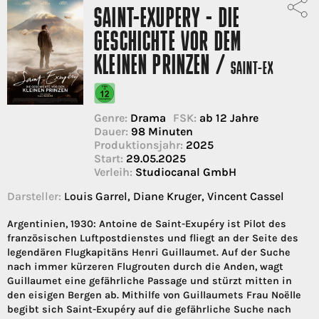
SAINT-EXUPERY - DIE
GESCHICHTE VOR DEM
KLEINEN PRINZEN /
SAINT-EX
Genre:
Drama
FSK:
ab 12 Jahre
Dauer:
98 Minuten
Produktionsjahr:
2025
Start:
29.05.2025
Verleih:
Studiocanal GmbH
Darsteller:
Louis Garrel, Diane Kruger, Vincent Cassel
Argentinien, 1930: Antoine de Saint-Exupéry ist Pilot des
französischen Luftpostdienstes und fliegt an der Seite des
legendären Flugkapitäns Henri Guillaumet. Auf der Suche
nach immer kürzeren Flugrouten durch die Anden, wagt
Guillaumet eine gefährliche Passage und stürzt mitten in
den eisigen Bergen ab. Mithilfe von Guillaumets Frau Noëlle
begibt sich Saint-Exupéry auf die gefährliche Suche nach