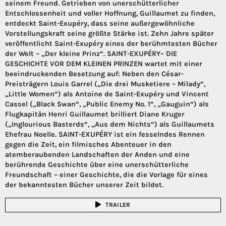
seinem Freund. Getrieben von unerschütterlicher
Entschlossenheit und voller Hoffnung, Guillaumet zu finden,
entdeckt Saint-Exupéry, dass seine außergewöhnliche
Vorstellungskraft seine größte Stärke ist. Zehn Jahre später
veröffentlicht Saint-Exupéry eines der berühmtesten Bücher
der Welt – „Der kleine Prinz“. SAINT-EXUPÉRY– DIE
GESCHICHTE VOR DEM KLEINEN PRINZEN wartet mit einer
beeindruckenden Besetzung auf: Neben den César-
Preisträgern Louis Garrel („Die drei Musketiere – Milady“,
„Little Women“) als Antoine de Saint-Exupéry und Vincent
Cassel („Black Swan“, „Public Enemy No. 1“, „Gauguin“) als
Flugkapitän Henri Guillaumet brilliert Diane Kruger
(„Inglourious Basterds“, „Aus dem Nichts“) als Guillaumets
Ehefrau Noelle. SAINT-EXUPÉRY ist ein fesselndes Rennen
gegen die Zeit, ein filmisches Abenteuer in den
atemberaubenden Landschaften der Anden und eine
berührende Geschichte über eine unerschütterliche
Freundschaft – einer Geschichte, die die Vorlage für eines
der bekanntesten Bücher unserer Zeit bildet.
TRAILER