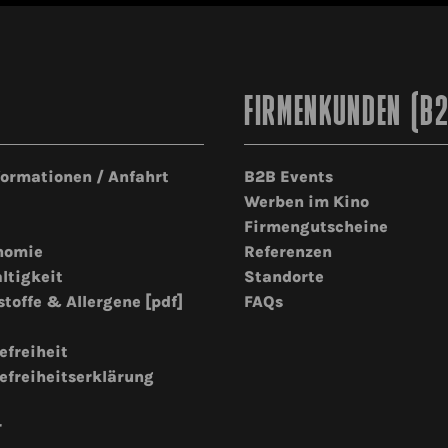
FIRMENKUNDEN (B
formationen / Anfahrt
B2B Events
Werben im Kino
Firmengutscheine
nomie
Referenzen
ltigkeit
Standorte
stoffe & Allergene [pdf]
FAQs
efreiheit
efreiheitserklärung
r