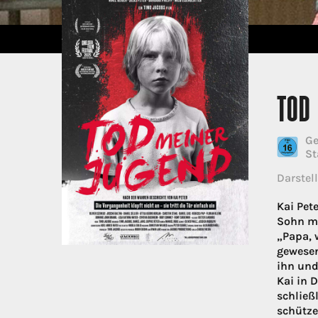
TOD 
Ge
St
Darstell
Kai Pet
Sohn mi
„Papa, 
gewesen 
ihn und
Kai in 
schließ
schütze