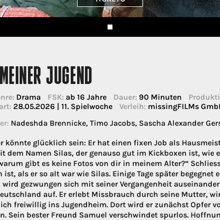
MEINER JUGEND
nre:
Drama
FSK:
ab 16 Jahre
Dauer:
90 Minuten
Produkti
art:
28.05.2026 | 11. Spielwoche
Verleih:
missingFILMs Gmb
er:
Nadeshda Brennicke, Timo Jacobs, Sascha Alexander Gersak
er könnte glücklich sein: Er hat einen fixen Job als Hausmeist
t dem Namen Silas, der genauso gut im Kickboxen ist, wie er e
warum gibt es keine Fotos von dir in meinem Alter?“ Schliess
ist, als er so alt war wie Silas. Einige Tage später begegnet er
 wird gezwungen sich mit seiner Vergangenheit auseinanders
Deutschland auf. Er erlebt Missbrauch durch seine Mutter, wi
lich freiwillig ins Jugendheim. Dort wird er zunächst Opfer 
n. Sein bester Freund Samuel verschwindet spurlos. Hoffnun