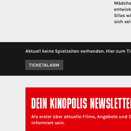
Mädchen
entwick
Silas w
sich se
Aktuell keine Spielzeiten vorhanden. Hier zum Ti
TICKETALARM
DEIN KINOPOLIS NEWSLETTE
Als erster über aktuelle Filme, Angebote und 
informiert sein.