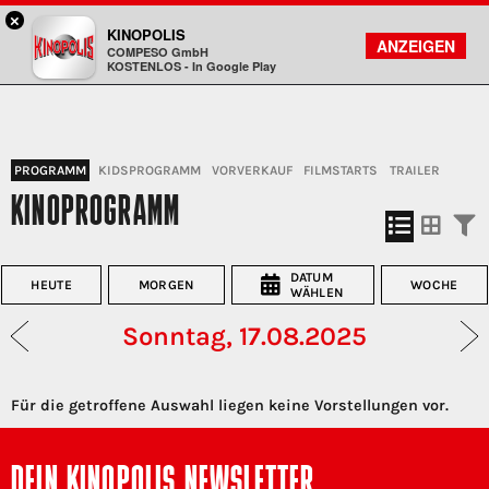
×
Gießen - KINOPOLIS
KINOPOLIS
FILMSUCHE
KONTO
ANZEIGEN
COMPESO GmbH
Kinopolis
KOSTENLOS - In Google Play
PROGRAMM
KIDSPROGRAMM
VORVERKAUF
FILMSTARTS
TRAILER
KINOPROGRAMM
DATUM
HEUTE
MORGEN
WOCHE
WÄHLEN
Sonntag, 17.08.2025
Für die getroffene Auswahl liegen keine Vorstellungen vor.
DEIN KINOPOLIS NEWSLETTER