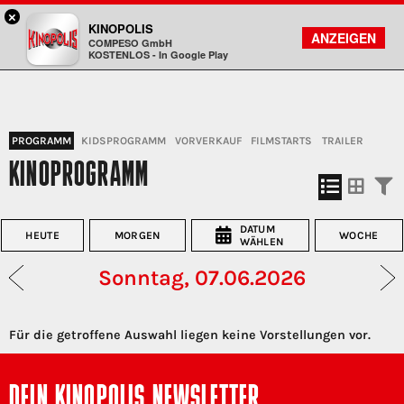
×
Gießen - KINOPOLIS
KINOPOLIS
FILMSUCHE
KONTO
ANZEIGEN
COMPESO GmbH
Kinopolis
KOSTENLOS - In Google Play
PROGRAMM
KIDSPROGRAMM
VORVERKAUF
FILMSTARTS
TRAILER
KINOPROGRAMM
DATUM
HEUTE
MORGEN
WOCHE
WÄHLEN
Sonntag, 07.06.2026
Für die getroffene Auswahl liegen keine Vorstellungen vor.
DEIN KINOPOLIS NEWSLETTER