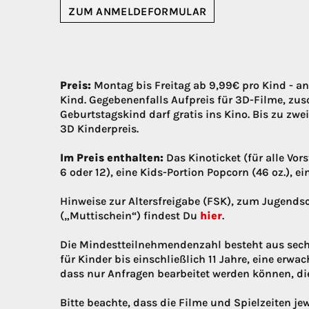
ZUM ANMELDEFORMULAR
Preis:
Montag bis Freitag ab 9,99€ pro Kind - a
Kind. Gegebenenfalls Aufpreis für 3D-Filme, zusc
Geburtstagskind darf gratis ins Kino. Bis zu zw
3D Kinderpreis.
Im Preis enthalten:
Das Kinoticket (für alle Vor
6 oder 12), eine Kids-Portion Popcorn (46 oz.), e
Hinweise zur Altersfreigabe (FSK), zum Jugends
(„Muttischein“) findest Du
hier
.
Die Mindestteilnehmendenzahl besteht aus sech
für Kinder bis einschließlich 11 Jahre, eine erwa
dass nur Anfragen bearbeitet werden können, d
Bitte beachte, dass die Filme und Spielzeiten j