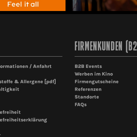
FIRMENKUNDEN (B
formationen / Anfahrt
B2B Events
Werben im Kino
stoffe & Allergene [pdf]
Firmengutscheine
ltigkeit
Referenzen
Standorte
FAQs
efreiheit
efreiheitserklärung
r