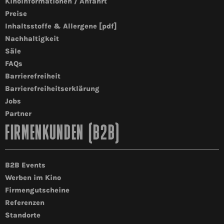
Kinoinformationen / Anfahrt
Preise
Inhaltsstoffe & Allergene [pdf]
Nachhaltigkeit
Säle
FAQs
Barrierefreiheit
Barrierefreiheitserklärung
Jobs
Partner
FIRMENKUNDEN (B2B)
B2B Events
Werben im Kino
Firmengutscheine
Referenzen
Standorte