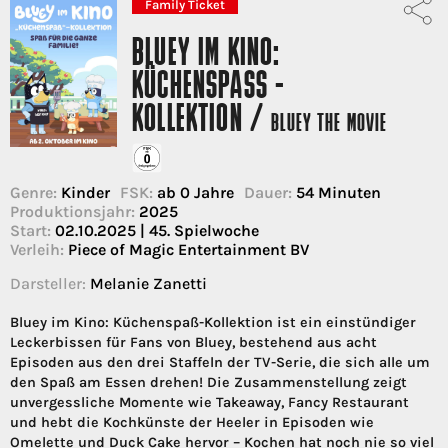
Family Ticket
BLUEY IM KINO:
KÜCHENSPASS - K
OLLEKTION /
BLUEY THE MOVIE
Genre:
Kinder
FSK:
ab 0 Jahre
Dauer:
54 Minuten
Produktionsjahr:
2025
Start:
02.10.2025 | 45. Spielwoche
Verleih:
Piece of Magic Entertainment BV
Darsteller:
Melanie Zanetti
Bluey im Kino: Küchenspaß-Kollektion ist ein einstündiger
Leckerbissen für Fans von Bluey, bestehend aus acht
Episoden aus den drei Staffeln der TV-Serie, die sich alle um
den Spaß am Essen drehen! Die Zusammenstellung zeigt
unvergessliche Momente wie Takeaway, Fancy Restaurant
und hebt die Kochkünste der Heeler in Episoden wie
Omelette und Duck Cake hervor – Kochen hat noch nie so viel