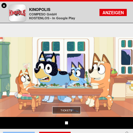
×
Koblenz - KINOPOLIS
KINOPOLIS
FILMSUCHE
KONTO
ANZEIGEN
COMPESO GmbH
Kinopolis
KOSTENLOS - In Google Play
TICKETS