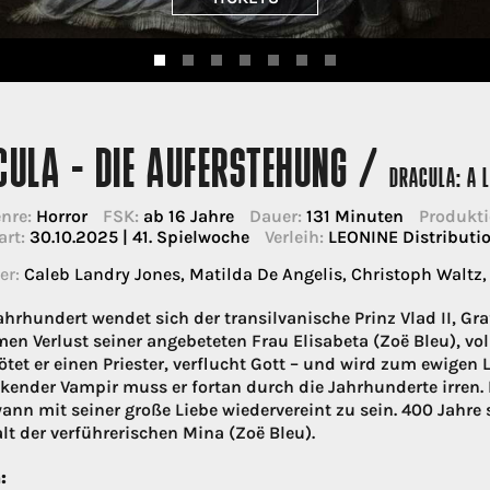
CULA - DIE AUFERSTEHUNG /
DRACULA: A L
nre:
Horror
FSK:
ab 16 Jahre
Dauer:
131 Minuten
Produkti
art:
30.10.2025 | 41. Spielwoche
Verleih:
LEONINE Distribut
er:
Caleb Landry Jones, Matilda De Angelis, Christoph Waltz,
Jahrhundert wendet sich der transilvanische Prinz Vlad II, G
en Verlust seiner angebeteten Frau Elisabeta (Zoë Bleu), vol
tötet er einen Priester, verflucht Gott – und wird zum ewigen
nkender Vampir muss er fortan durch die Jahrhunderte irren. 
ann mit seiner große Liebe wiedervereint zu sein. 400 Jahre s
alt der verführerischen Mina (Zoë Bleu).
: