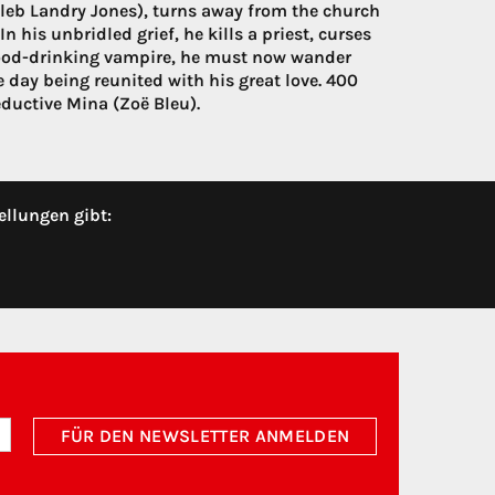
Caleb Landry Jones), turns away from the church
In his unbridled grief, he kills a priest, curses
lood-drinking vampire, he must now wander
 day being reunited with his great love. 400
eductive Mina (Zoë Bleu).
ellungen gibt:
FÜR DEN NEWSLETTER ANMELDEN