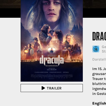
DRA
Ge
St
Darstell
Im 15. 
grausam
Trauer 
bluttri
TRAILER
irgendw
in Gest
English