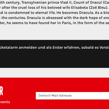
15th century, Transylvanian prince Vlad II, Count of Dracul (
 after the cruel loss of his beloved wife Elisabeta (Zoë Bleu). 
 is condemned to eternal life. He becomes Dracula. As a b
 the centuries. Dracula is obsessed with the dark hope of one
ter, he seems to have found her in Paris, in the form of the s
cketalarm anmelden und als Erster erfahren, sobald es Vorst
R
Events